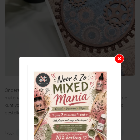
Onderaan deze blog hebben we voor jullie alle gebruikte
materialen op een rijtje gezet zodat je ze heel eenvoudig toe
kunt voegen aan je winkelmandje. Je kunt deze collectie los
bestellen of als voordeelpakket.
Tags:
Karin
Studio Light
Studio Light Clear Stamps