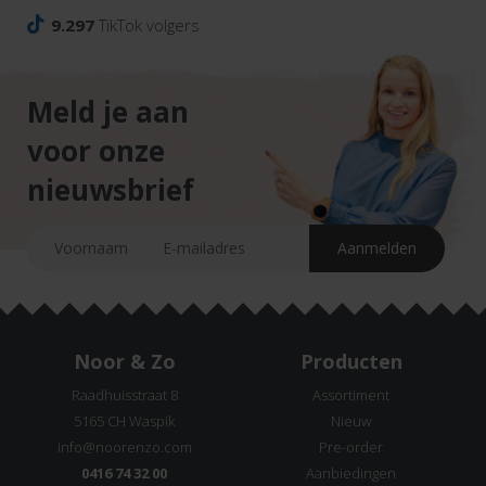
9.297
TikTok volgers
Meld je aan
voor onze
nieuwsbrief
Noor & Zo
Producten
Raadhuisstraat 8
Assortiment
5165 CH Waspik
Nieuw
info@noorenzo.com
Pre-order
0416 74 32 00
Aanbiedingen