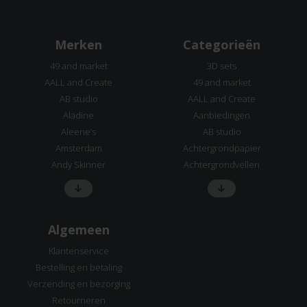
Merken
Categorieën
49 and market
3D sets
AALL and Create
49 and market
AB studio
AALL and Create
Aladine
Aanbiedingen
Aleene’s
AB studio
Amsterdam
Achtergrondpapier
Andy Skinner
Achtergrondvellen
Algemeen
Klantenservice
Bestelling en betaling
Verzending en bezorging
Retourneren