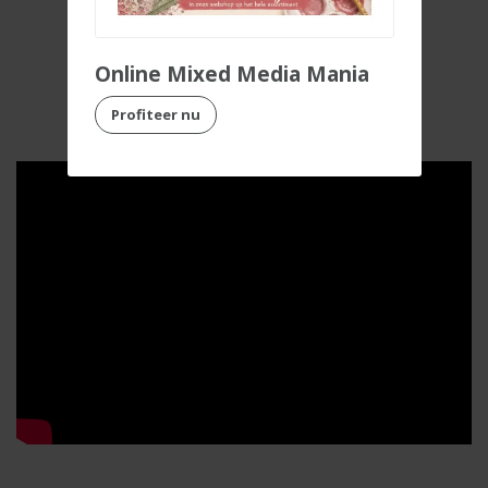
Bekijk de online
Online Mixed Media Mania
workshop
Profiteer nu