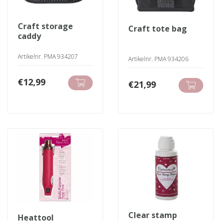
craft storage
craft tote bag
caddy
Artikelnr. PMA 934207
Artikelnr. PMA 934206
€
12,99
€
21,99
clear stamp
heattool