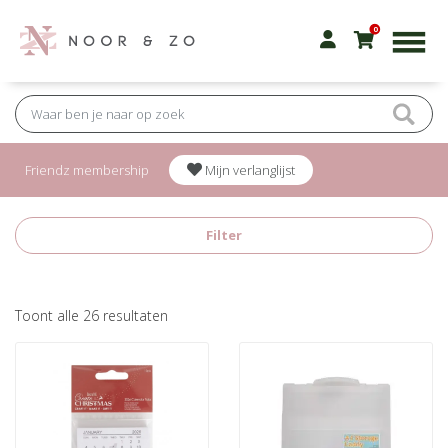
0
Friendz membership
Mijn verlanglijst
Filter
Gesorteerd
Toont alle 26 resultaten
op
nieuwste