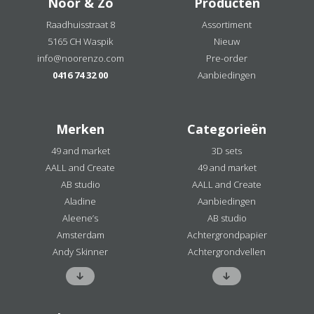
Noor & Zo
Producten
Raadhuisstraat 8
Assortiment
5165 CH Waspik
Nieuw
info@noorenzo.com
Pre-order
0416 74 32 00
Aanbiedingen
Merken
Categorieën
49 and market
3D sets
AALL and Create
49 and market
AB studio
AALL and Create
Aladine
Aanbiedingen
Aleene’s
AB studio
Amsterdam
Achtergrondpapier
Andy Skinner
Achtergrondvellen