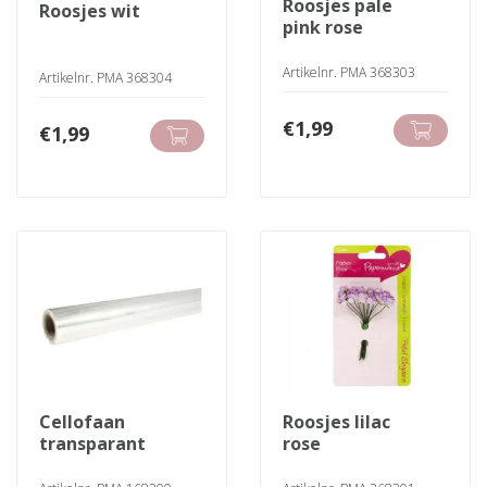
roosjes pale
roosjes wit
pink rose
Artikelnr. PMA 368303
Artikelnr. PMA 368304
€
1,99
€
1,99
cellofaan
roosjes lilac
transparant
rose