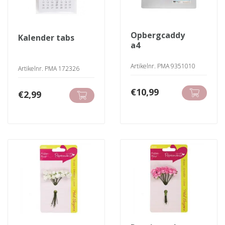
opbergcaddy
kalender tabs
a4
Artikelnr. PMA 9351010
Artikelnr. PMA 172326
€
10,99
€
2,99