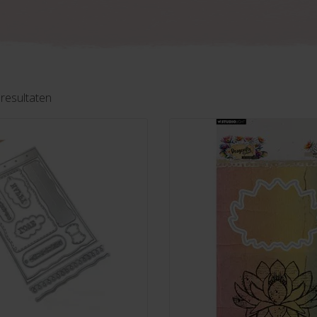
Gesorteerd
 resultaten
op
nieuwste