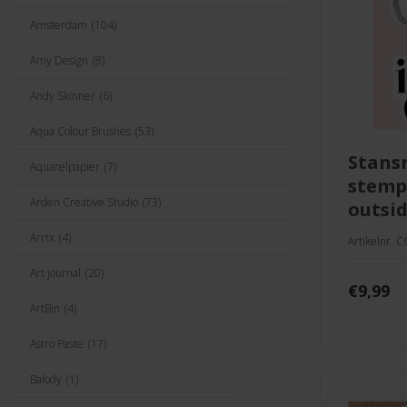
Amsterdam
(104)
Amy Design
(8)
Andy Skinner
(6)
Aqua Colour Brushes
(53)
stansmal &
Aquarelpapier
(7)
stemp
Arden Creative Studio
(73)
outsi
Arrtx
(4)
Artikelnr. 
Art journal
(20)
€
9,99
ArtBin
(4)
Astro Paste
(17)
Balody
(1)