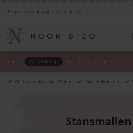
De gezelligste hobbywinkel van Nederland
Home
Onze webshop
Blog
Pre-order
Nieuw
Agenda
Gratis verzending vanaf 75 euro
Betaal veilig en snel
F
Stansmallen