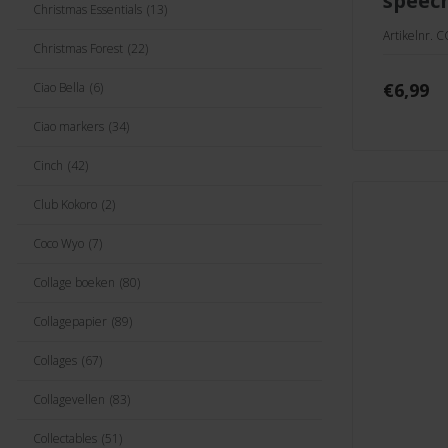
speec
Christmas Essentials
(13)
Artikelnr. 
Christmas Forest
(22)
€
6,99
Ciao Bella
(6)
Ciao markers
(34)
Cinch
(42)
Club Kokoro
(2)
Coco Wyo
(7)
Collage boeken
(80)
Collagepapier
(89)
Collages
(67)
Collagevellen
(83)
Collectables
(51)