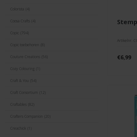
Colorista
(4)
stemp
Coosa Crafts
(4)
Copic
(794)
Artikelnr. 
Copic toebehoren
(8)
€
6,99
Couture Creations
(56)
Cozy Colouring
(1)
Craft & You
(54)
Craft Consortium
(12)
Craftables
(82)
Crafters Companion
(20)
Creachick
(1)