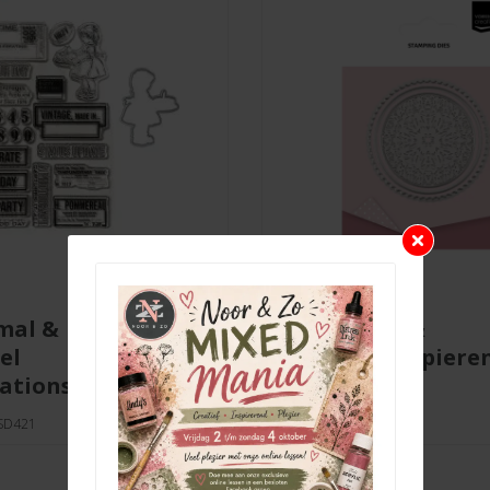
stansmal &
el
stempel papiere
ations 2
zegel
CSD421
Artikelnr. 3625-0107
€
4,99