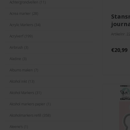
Achtergrondvellen
(11)
Acrea marker
(28)
stansmal build a
journ
Acrylic Markers
(34)
Artikelnr. 2
Acrylverf
(199)
Airbrush
(3)
€
20,99
Aladine
(3)
Albums maken
(7)
Alcohol inkt
(13)
Alcohol Markers
(31)
Alcohol markers papier
(1)
Alcoholmarkers refill
(358)
Aleene’s
(1)