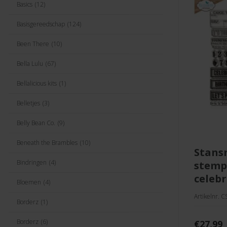
Basics
(12)
Basisgereedschap
(124)
Been There
(10)
Bella Lulu
(67)
Bellalicious kits
(1)
Belletjes
(3)
Belly Bean Co.
(9)
Beneath the Brambles
(10)
stansmal &
Bindringen
(4)
stemp
celebr
Bloemen
(4)
Artikelnr. 
Borderz
(1)
Borderz
(6)
€
27,99