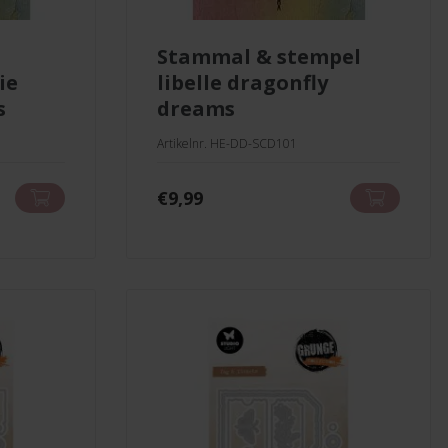
stammal & stempel
ie
libelle dragonfly
s
dreams
Artikelnr. HE-DD-SCD101
€
9,99