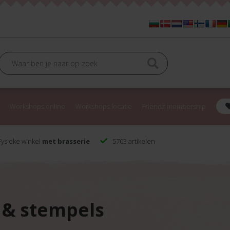
Workshops online
Workshops locatie
Friendz membership
ysieke winkel
met brasserie
5703 artikelen
 & stempels