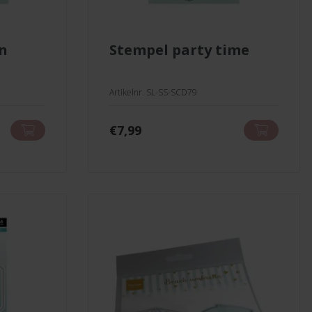
on
stempel party time
Artikelnr. SL-SS-SCD79
€
7,99