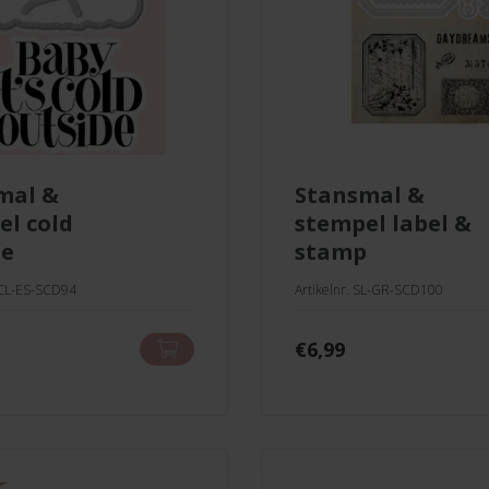
stansmal &
el cold
stempel label &
de
stamp
CCL-ES-SCD94
Artikelnr. SL-GR-SCD100
€
6,99