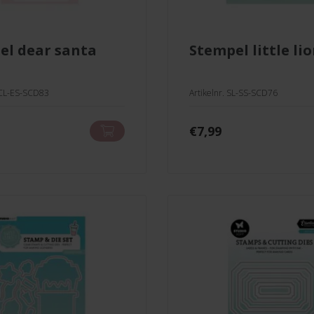
el dear santa
stempel little li
CCL-ES-SCD83
Artikelnr. SL-SS-SCD76
€
7,99