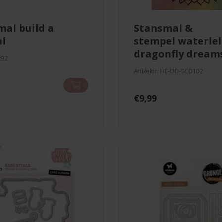
stansmal &
al
stempel waterlel
dragonfly dream
292
Artikelnr. HE-DD-SCD102
€
9,99