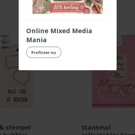
Online Mixed Media
50%
korting
Mania
Profiteer nu
stansmal