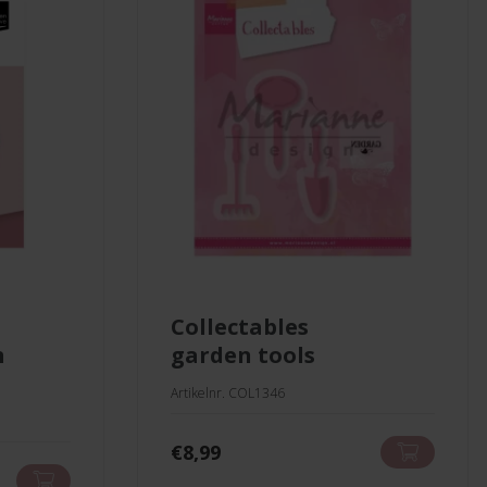
collectables
n
garden tools
Artikelnr. COL1346
€
8,99