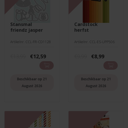
stansmal
cardstock
friendz jasper
herfst
Artikelnr. CCL-FR-CD1128
Artikelnr. CCL-ES-UPP506
Oorspronkelijke
Huidige
Oorspronkelij
Huidige
€
13,99
€
12,59
€
9,99
€
8,99
prijs
prijs
prijs
prijs
was:
is:
was:
is:
€13,99.
€12,59.
€9,99.
€8,99.
Beschikbaar op 21
Beschikbaar op 21
August 2026
August 2026