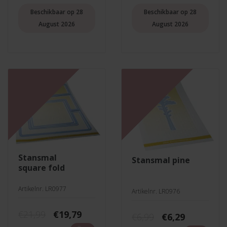
€7,99.
€7,19.
€14,99.
€13,49.
Beschikbaar op 28
Beschikbaar op 28
August 2026
August 2026
stansmal
stansmal pine
square fold
Artikelnr. LR0977
Artikelnr. LR0976
Oorspronkelijke
Huidige
€
21,99
€
19,79
Oorspronkelij
Huidige
€
6,99
€
6,29
prijs
prijs