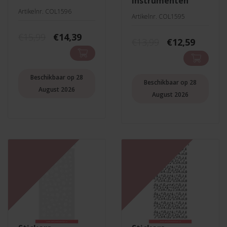
instrumenten
Artikelnr. COL1596
Artikelnr. COL1595
Oorspronkelijke
Huidige
€
15,99
€
14,39
Oorspronkeli
Huidig
€
13,99
€
12,59
prijs
prijs
prijs
prijs
was:
is:
was:
is:
€15,99.
€14,39.
€13,99.
€12,59.
Beschikbaar op 28
Beschikbaar op 28
August 2026
August 2026