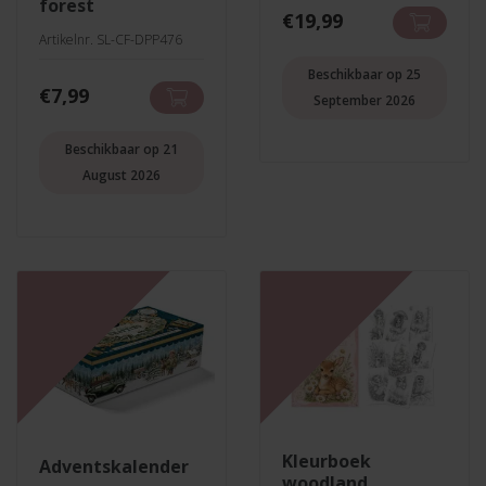
forest
€
19,99
Artikelnr. SL-CF-DPP476
Beschikbaar op 25
€
7,99
September 2026
Beschikbaar op 21
August 2026
kleurboek
adventskalender
woodland