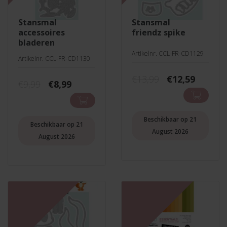
stansmal
stansmal
accessoires
friendz spike
bladeren
Artikelnr. CCL-FR-CD1129
Artikelnr. CCL-FR-CD1130
Oorspronkeli
Huidig
€
13,99
€
12,59
Oorspronkelijke
Huidige
€
9,99
€
8,99
prijs
prijs
prijs
prijs
was:
is:
was:
is:
€13,99.
€12,59.
€9,99.
€8,99.
Beschikbaar op 21
Beschikbaar op 21
August 2026
August 2026