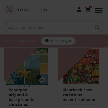
0
Friendz membership
Mijn verlanglijst
paperpad
kleurboek cozy
origami &
christmas
backgrounds
adventskalender
christmas