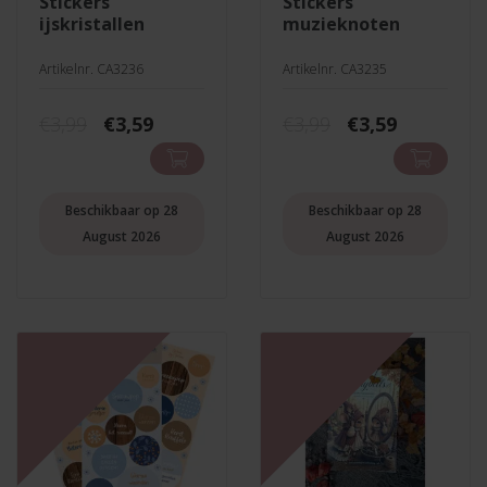
stickers
stickers
ijskristallen
muzieknoten
Artikelnr. CA3236
Artikelnr. CA3235
Oorspronkelijke
Huidige
Oorspronkelij
Huidige
€
3,99
€
3,59
€
3,99
€
3,59
prijs
prijs
prijs
prijs
was:
is:
was:
is:
€3,99.
€3,59.
€3,99.
€3,59.
Beschikbaar op 28
Beschikbaar op 28
August 2026
August 2026