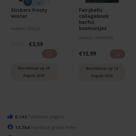
stickers frosty
fairybells
winter
collageboek
herfst
bosmuisjes
Artikelnr. CA3234
Artikelnr. 99085/002
Oorspronkelijke
Huidige
€
3,99
€
3,59
prijs
prijs
€
15,99
was:
is:
€3,99.
€3,59.
Beschikbaar op 28
Beschikbaar op 14
August 2026
August 2026
6.143
Facebook volgers
13.764
Facebook groep leden