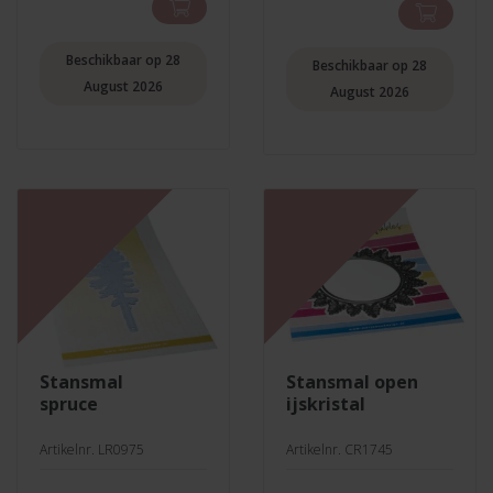
prijs
prijs
was:
is:
was:
is:
€21,99.
€19,79.
€6,99.
€6,29.
Beschikbaar op 28
Beschikbaar op 28
August 2026
August 2026
stansmal
stansmal open
spruce
ijskristal
Artikelnr. LR0975
Artikelnr. CR1745