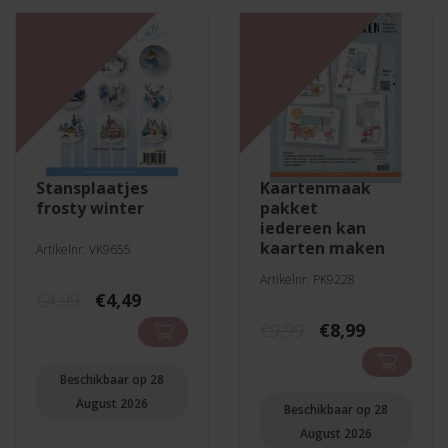
stansplaatjes
kaartenmaak
frosty winter
pakket
iedereen kan
kaarten maken
Artikelnr. VK9655
Artikelnr. PK9228
Oorspronkelijke
Huidige
€
4,99
€
4,49
prijs
prijs
Oorspronkelij
Huidige
€
9,99
€
8,99
was:
is:
prijs
prijs
€4,99.
€4,49.
was:
is:
Beschikbaar op 28
€9,99.
€8,99.
August 2026
Beschikbaar op 28
August 2026