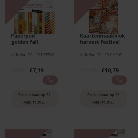
paperpad
kaartenmaakblok
golden fall
harvest festival
Artikelnr. CCL-ES-DPP508
Artikelnr. CCL-ES-CMP47
Oorspronkelijke
Huidige
Oorspronkeli
Huidig
€
7,99
€
7,19
€
11,99
€
10,79
prijs
prijs
prijs
prijs
was:
is:
was:
is:
€7,99.
€7,19.
€11,99.
€10,79.
Beschikbaar op 21
Beschikbaar op 21
August 2026
August 2026