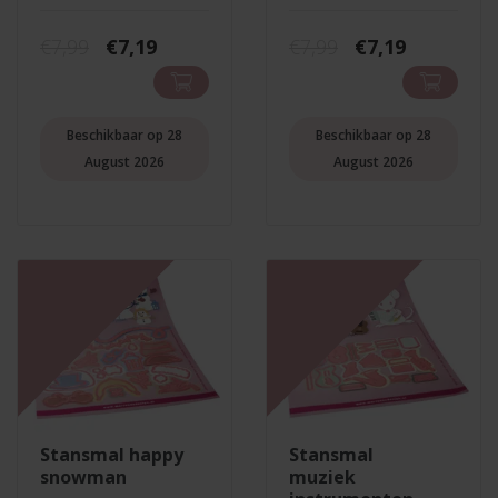
Oorspronkelijke
Huidige
Oorspronkelij
Huidige
€
7,99
€
7,19
€
7,99
€
7,19
prijs
prijs
prijs
prijs
was:
is:
was:
is:
€7,99.
€7,19.
€7,99.
€7,19.
Beschikbaar op 28
Beschikbaar op 28
August 2026
August 2026
stansmal happy
stansmal
snowman
muziek