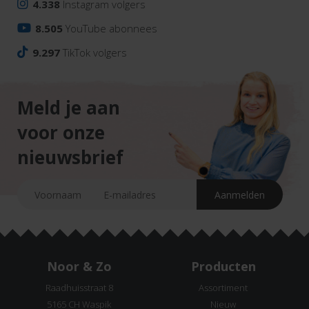
4.338
Instagram volgers
8.505
YouTube abonnees
9.297
TikTok volgers
Meld je aan
voor onze
nieuwsbrief
Noor & Zo
Producten
Raadhuisstraat 8
Assortiment
5165 CH Waspik
Nieuw