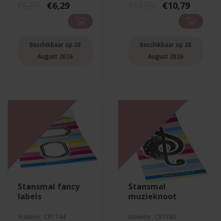
Oorspronkelijke
Huidige
Oorspronkeli
Huidig
€
6,99
€
6,29
€
11,99
€
10,79
prijs
prijs
prijs
prijs
was:
is:
was:
is:
€6,99.
€6,29.
€11,99.
€10,79.
Beschikbaar op 28
Beschikbaar op 28
August 2026
August 2026
stansmal fancy
stansmal
labels
muzieknoot
Artikelnr. CR1744
Artikelnr. CR1743