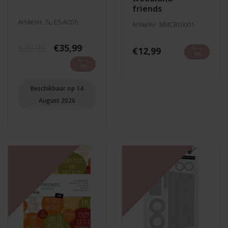
friends
Artikelnr. SL-ES-AC06
Artikelnr. MMCB10001
Oorspronkelijke
Huidige
€
39,99
€
35,99
€
12,99
prijs
prijs
was:
is:
€39,99.
€35,99.
Beschikbaar op 14
August 2026