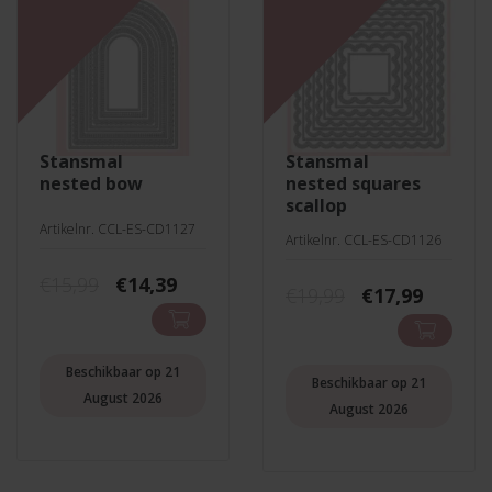
stansmal
stansmal
nested bow
nested squares
scallop
Artikelnr. CCL-ES-CD1127
Artikelnr. CCL-ES-CD1126
Oorspronkelijke
Huidige
€
15,99
€
14,39
Oorspronkeli
Huidig
€
19,99
€
17,99
prijs
prijs
prijs
prijs
was:
is:
was:
is:
€15,99.
€14,39.
€19,99.
€17,99.
Beschikbaar op 21
Beschikbaar op 21
August 2026
August 2026