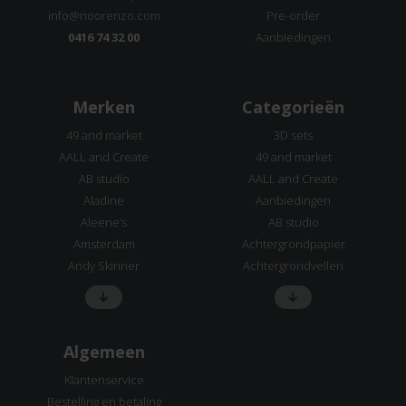
info@noorenzo.com
Pre-order
0416 74 32 00
Aanbiedingen
Merken
Categorieën
49 and market
3D sets
AALL and Create
49 and market
AB studio
AALL and Create
Aladine
Aanbiedingen
Aleene’s
AB studio
Amsterdam
Achtergrondpapier
Andy Skinner
Achtergrondvellen
Algemeen
Klantenservice
Bestelling en betaling