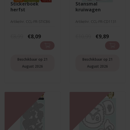
stickerboek
stansmal
herfst
kruiwagen
Artikelnr. CCL-FR-STIC86
Artikelnr. CCL-FR-CD1131
Oorspronkelijke
Huidige
Oorspronkeli
Huidige
€
8,99
€
8,09
€
10,99
€
9,89
prijs
prijs
prijs
prijs
was:
is:
was:
is:
€8,99.
€8,09.
€10,99.
€9,89.
Beschikbaar op 21
Beschikbaar op 21
August 2026
August 2026