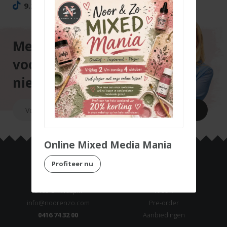
9.297
TikTok volgers
Meld je aan
voor onze
nieuwsbrief
Online Mixed Media Mania
Noor & Zo
Producten
Profiteer nu
Raadhuisstraat 8
Assortiment
5165 CH Waspik
Nieuw
info@noorenzo.com
Pre-order
0416 74 32 00
Aanbiedingen