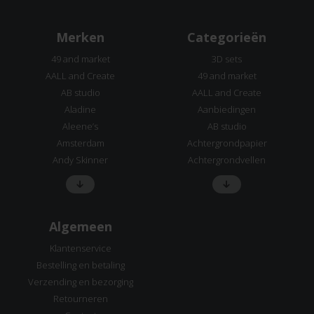
Merken
Categorieën
49 and market
3D sets
AALL and Create
49 and market
AB studio
AALL and Create
Aladine
Aanbiedingen
Aleene’s
AB studio
Amsterdam
Achtergrondpapier
Andy Skinner
Achtergrondvellen
Algemeen
Klantenservice
Bestelling en betaling
Verzending en bezorging
Retourneren