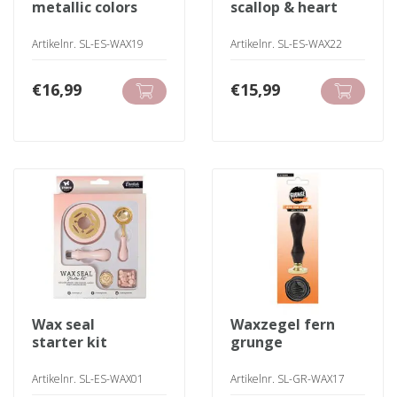
metallic colors
scallop & heart
Artikelnr. SL-ES-WAX19
Artikelnr. SL-ES-WAX22
€
16,99
€
15,99
wax seal
waxzegel fern
starter kit
grunge
Artikelnr. SL-ES-WAX01
Artikelnr. SL-GR-WAX17