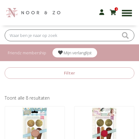
0
Friendz membership
Mijn verlanglijst
Filter
Gesorteerd
Toont alle 8 resultaten
op
nieuwste