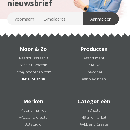
nieuwsbrief
Noor & Zo
Producten
Raadhuisstraat 8
Assortiment
5165 CH Waspik
Nieuw
info@noorenzo.com
Pre-order
0416 74 32 00
Aanbiedingen
Merken
Categorieën
49 and market
3D sets
AALL and Create
49 and market
AB studio
AALL and Create