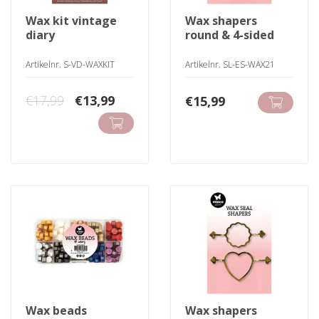
wax kit vintage
wax shapers
diary
round & 4-sided
Artikelnr. S-VD-WAXKIT
Artikelnr. SL-ES-WAX21
Oorspronkelijke
Huidige
€
17,99
€
13,99
€
15,99
prijs
prijs
was:
is:
€17,99.
€13,99.
wax beads
wax shapers