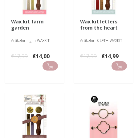
wax kit farm
wax kit letters
garden
from the heart
Artikelnr. ng-fh-WAXKIT
Artikelnr. S-LFTH-WAXKIT
Oorspronkelijke
Huidige
Oorspronkeli
Huidig
€
17,99
€
14,00
€
17,99
€
14,99
prijs
prijs
prijs
prijs
was:
is:
was:
is:
€17,99.
€14,00.
€17,99.
€14,99.