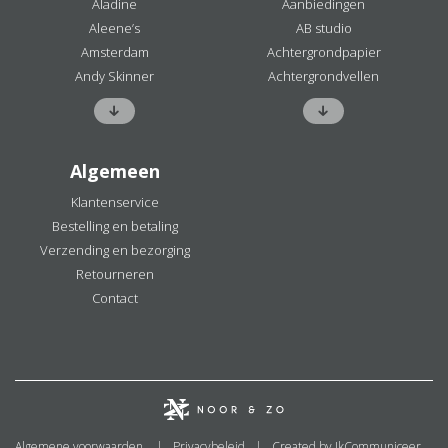
Aladine
Aanbiedingen
Aleene’s
AB studio
Amsterdam
Achtergrondpapier
Andy Skinner
Achtergrondvellen
Algemeen
Klantenservice
Bestelling en betaling
Verzending en bezorging
Retourneren
Contact
Algemene voorwaarden.
Privacybeleid
Created by IkCommuniceer