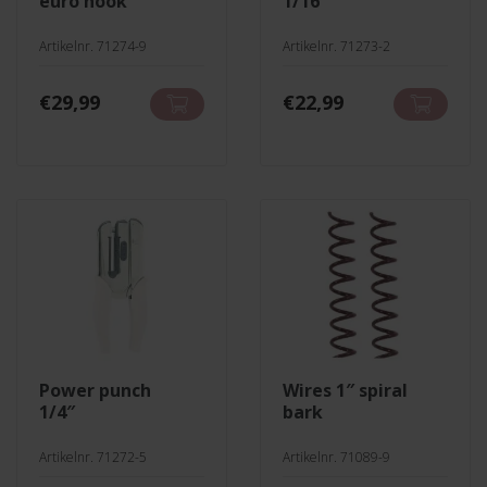
euro hook
1/16″
Artikelnr. 71274-9
Artikelnr. 71273-2
€
29,99
€
22,99
power punch
wires 1″ spiral
1/4″
bark
Artikelnr. 71272-5
Artikelnr. 71089-9