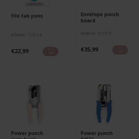
envelope punch
file tab pons
board
Artikelnr. 71277-0
Artikelnr. 71312-8
€
35,99
€
22,99
power punch
power punch