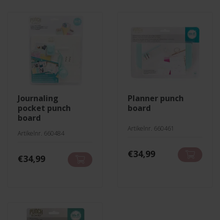
journaling
planner punch
pocket punch
board
board
Artikelnr. 660461
Artikelnr. 660484
€
34,99
€
34,99