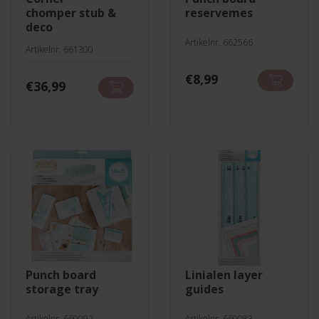
chomper stub &
reservemes
deco
Artikelnr. 662566
Artikelnr. 661300
€
8,99
€
36,99
punch board
linialen layer
storage tray
guides
Artikelnr. 660092
Artikelnr. 660083