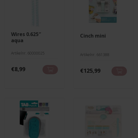
wires 0.625″
cinch mini
aqua
Artikelnr. 60000025
Artikelnr. 661388
€
8,99
€
125,99