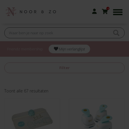
0
Friendz membership
Mijn verlanglijst
Filter
Gesorteerd
Toont alle 67 resultaten
op
nieuwste