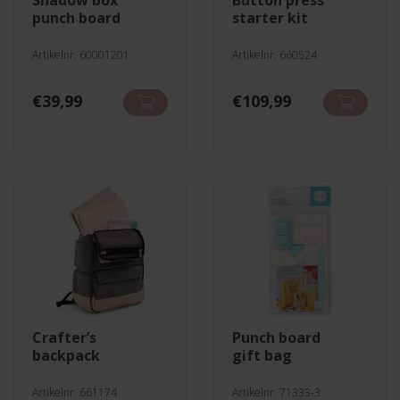
shadow box
button press
punch board
starter kit
Artikelnr. 60001201
Artikelnr. 660524
€
39,99
€
109,99
crafter’s
punch board
backpack
gift bag
Artikelnr. 661174
Artikelnr. 71333-3