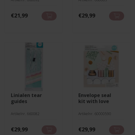
€
21,99
€
29,99
linialen tear
envelope seal
guides
kit with love
Artikelnr. 660082
Artikelnr. 60000590
€
29,99
€
29,99