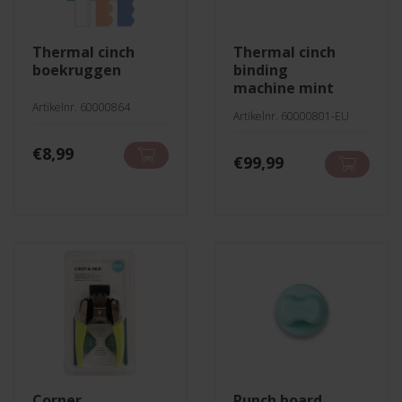
thermal cinch
thermal cinch
boekruggen
binding
machine mint
Artikelnr. 60000864
Artikelnr. 60000801-EU
€
8,99
€
99,99
corner
punch board