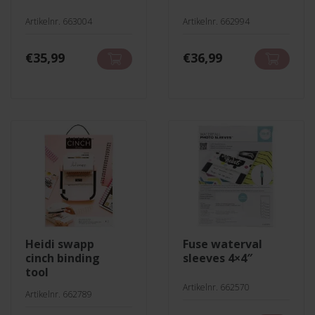
Artikelnr. 663004
Artikelnr. 662994
€
35,99
€
36,99
heidi swapp
fuse waterval
cinch binding
sleeves 4×4″
tool
Artikelnr. 662570
Artikelnr. 662789