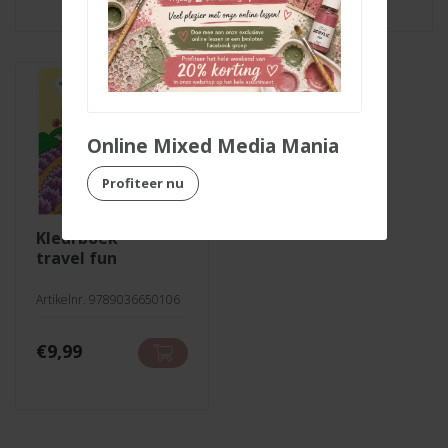
Online Mixed Media Mania
Profiteer nu
kleurboek
travel fun
Artikelnr. 9789036650106
€
9,99