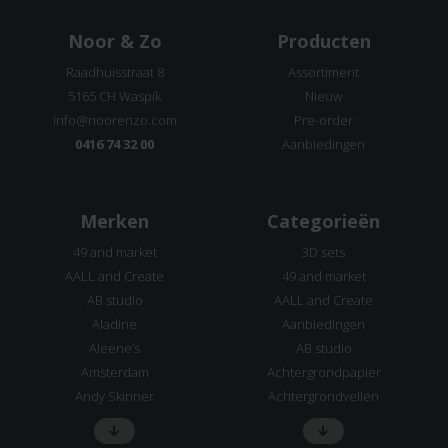
Noor & Zo
Producten
Raadhuisstraat 8
Assortiment
5165 CH Waspik
Nieuw
info@noorenzo.com
Pre-order
0416 74 32 00
Aanbiedingen
Merken
Categorieën
49 and market
3D sets
AALL and Create
49 and market
AB studio
AALL and Create
Aladine
Aanbiedingen
Aleene’s
AB studio
Amsterdam
Achtergrondpapier
Andy Skinner
Achtergrondvellen