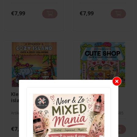
€
7,99
€
7,99
kleurboek cozy
kleurboek cute
island
shop
Artikelnr. 9789036652117
Artikelnr. 9789036651585
€
7,99
€
7,99