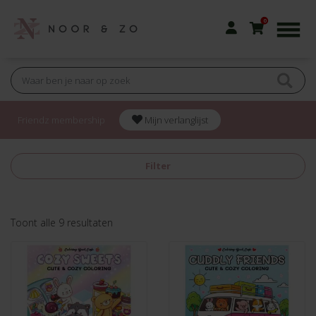
0
Friendz membership
Mijn verlanglijst
Filter
Gesorteerd
Toont alle 9 resultaten
op
nieuwste