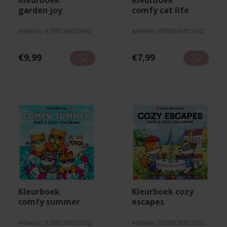
kleurboek
kleurboek
garden joy
comfy cat life
Artikelnr. 9789036650090
Artikelnr. 9789036651547
€
9,99
€
7,99
kleurboek
kleurboek cozy
comfy summer
escapes
Artikelnr. 9789036651622
Artikelnr. 9789036651592