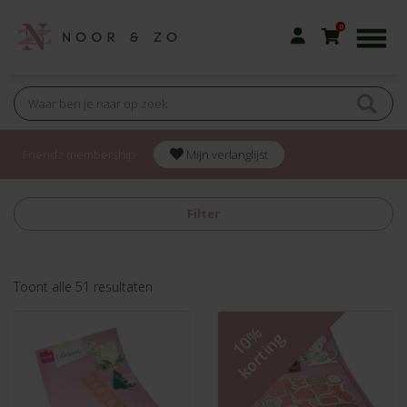
0
Friendz membership
Mijn verlanglijst
Filter
Gesorteerd
Toont alle 51 resultaten
op
nieuwste
10%
korting