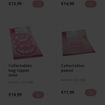
€
13,99
€
14,99
collectables
collectables
bag topper
paasei
xoxo
Artikelnr. COL1506
Artikelnr. COL1508
€
11,99
€
14,99