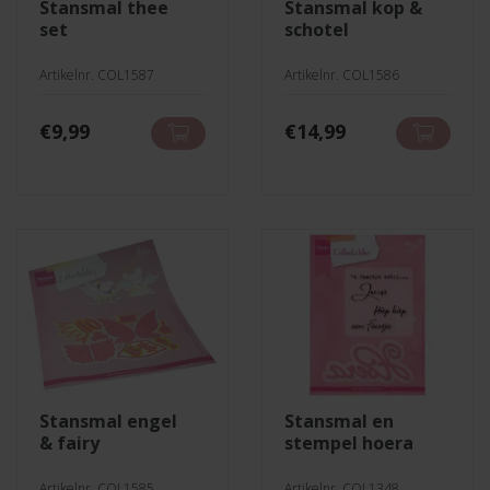
stansmal thee
stansmal kop &
set
schotel
Artikelnr. COL1587
Artikelnr. COL1586
€
9,99
€
14,99
stansmal engel
stansmal en
& fairy
stempel hoera
Artikelnr. COL1585
Artikelnr. COL1348