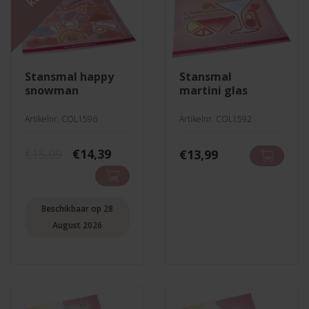
stansmal happy
stansmal
snowman
martini glas
Artikelnr. COL1596
Artikelnr. COL1592
Oorspronkelijke
Huidige
€
15,99
€
14,39
€
13,99
prijs
prijs
was:
is:
€15,99.
€14,39.
Beschikbaar op 28
August 2026