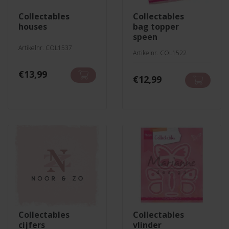
collectables
collectables
houses
bag topper
speen
Artikelnr. COL1537
Artikelnr. COL1522
€
13,99
€
12,99
collectables
collectables
cijfers
vlinder