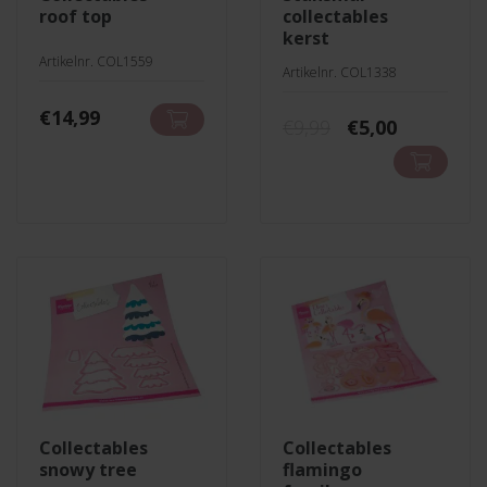
roof top
collectables
kerst
Artikelnr. COL1559
Artikelnr. COL1338
€
14,99
Oorspronkelij
Huidige
€
9,99
€
5,00
prijs
prijs
was:
is:
€9,99.
€5,00.
collectables
collectables
snowy tree
flamingo