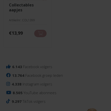
collectables
aapjes
Artikelnr. COL1399
€
13,99
6.143
Facebook volgers
13.764
Facebook groep leden
4.338
Instagram volgers
8.505
YouTube abonnees
9.297
TikTok volgers