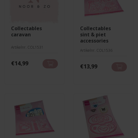
collectables
collectables
caravan
sint & piet
accessories
Artikelnr. COL1531
Artikelnr. COL1536
€
14,99
€
13,99