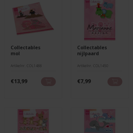
collectables
collectables
mol
nijlpaard
Artikelnr. COL1488
Artikelnr. COL1450
€
13,99
€
7,99