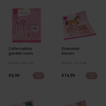
collectables
stansmal
garden tools
horses
Artikelnr. COL1346
Artikelnr. COL1568
€
8,99
€
14,99