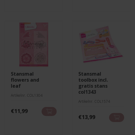
stansmal
stansmal
flowers and
toolbox incl.
leaf
gratis stans
col1343
Artikelnr. COL1304
Artikelnr. COL1574
€
11,99
€
13,99