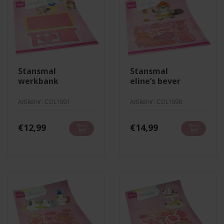
stansmal
stansmal
werkbank
eline’s bever
Artikelnr. COL1591
Artikelnr. COL1590
€
12,99
€
14,99