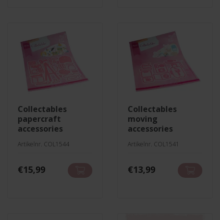
collectables
collectables
papercraft
moving
accessories
accessories
Artikelnr. COL1544
Artikelnr. COL1541
€
15,99
€
13,99