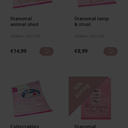
stansmal
stansmal lamp
animal shed
& stool
Artikelnr. COL1572
Artikelnr. COL1566
€
14,99
€
8,99
50%
korting
collectables
stansmal