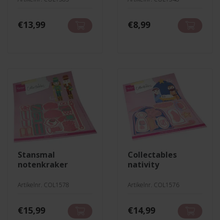
€
13,99
€
8,99
stansmal
collectables
notenkraker
nativity
Artikelnr. COL1578
Artikelnr. COL1576
€
15,99
€
14,99