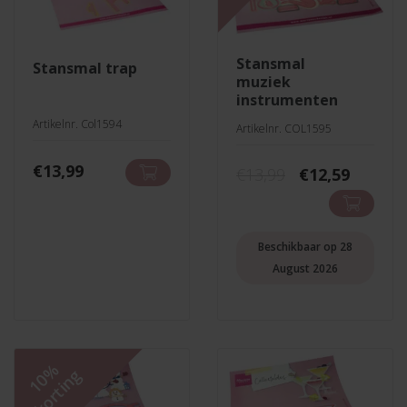
stansmal
stansmal trap
muziek
instrumenten
Artikelnr. Col1594
Artikelnr. COL1595
€
13,99
Oorspronkeli
Huidig
€
13,99
€
12,59
prijs
prijs
was:
is:
€13,99.
€12,59.
Beschikbaar op 28
August 2026
10%
korting