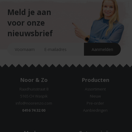
Meld je aan
voor onze
nieuwsbrief
Noor & Zo
Producten
Raadhuisstraat 8
Assortiment
5165 CH Waspik
Nieuw
info@noorenzo.com
Pre-order
0416 74 32 00
Aanbiedingen