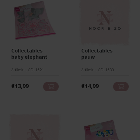
collectables
collectables
baby elephant
pauw
Artikelnr. COL1521
Artikelnr. COL1530
€
13,99
€
14,99