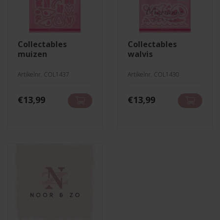
collectables
collectables
muizen
walvis
Artikelnr. COL1437
Artikelnr. COL1430
€
13,99
€
13,99