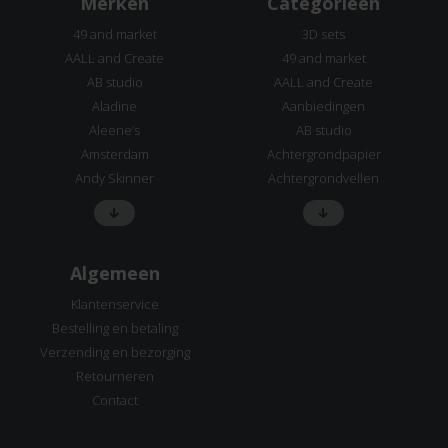
Merken
Categorieën
49 and market
3D sets
AALL and Create
49 and market
AB studio
AALL and Create
Aladine
Aanbiedingen
Aleene’s
AB studio
Amsterdam
Achtergrondpapier
Andy Skinner
Achtergrondvellen
Algemeen
Klantenservice
Bestelling en betaling
Verzending en bezorging
Retourneren
Contact