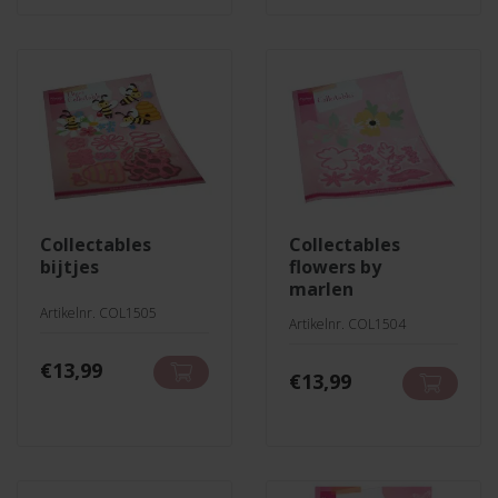
collectables
collectables
bijtjes
flowers by
marlen
Artikelnr. COL1505
Artikelnr. COL1504
€
13,99
€
13,99