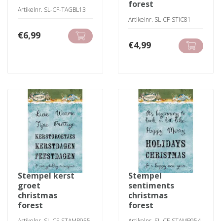
forest
Artikelnr. SL-CF-TAGBL13
Artikelnr. SL-CF-STIC81
€
6,99
€
4,99
stempel kerst
stempel
groet
sentiments
christmas
christmas
forest
forest
Artikelnr. SL-CF-STAMP955
Artikelnr. SL-CF-STAMP954