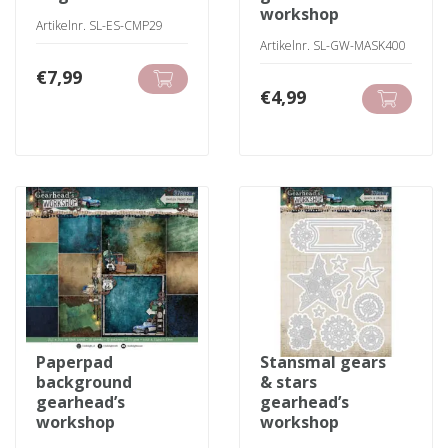
workshop
Artikelnr. SL-ES-CMP29
Artikelnr. SL-GW-MASK400
€
7,99
€
4,99
paperpad
stansmal gears
background
& stars
gearhead’s
gearhead’s
workshop
workshop