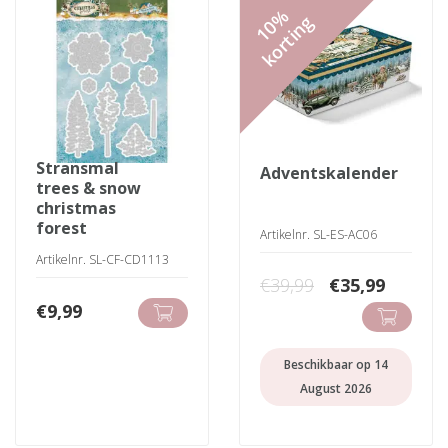
10%
korting
stransmal
adventskalender
trees & snow
christmas
forest
Artikelnr. SL-ES-AC06
Artikelnr. SL-CF-CD1113
Oorspronkeli
Huidig
€
39,99
€
35,99
prijs
prijs
€
9,99
was:
is:
€39,99.
€35,99.
Beschikbaar op 14
August 2026