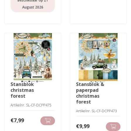
Beschikbaar op 21
August 2026
stansblok
stansblok &
christmas
paperpad
forest
christmas
forest
Artikelnr. SL-CF-DCPP475
Artikelnr. SL-CF-DCPP473
€
7,99
€
9,99