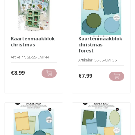
kaartenmaakblok
kaartenmaakblok
christmas
christmas
forest
Artikelnr. SL-SS-CMP44
Artikelnr. SL-ES-CMP36
€
8,99
€
7,99