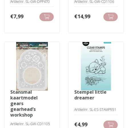
Artikelnr. SL-GW-DPP470
Artikelnr. SL-GW-CD1106
€
7,99
€
14,99
stansmal
stempel little
kaartmodel
dreamer
gears
gearhead’s
Artikelnr. SL-ES-STAMP951
workshop
€
4,99
Artikelnr. SL-GW-CD1105