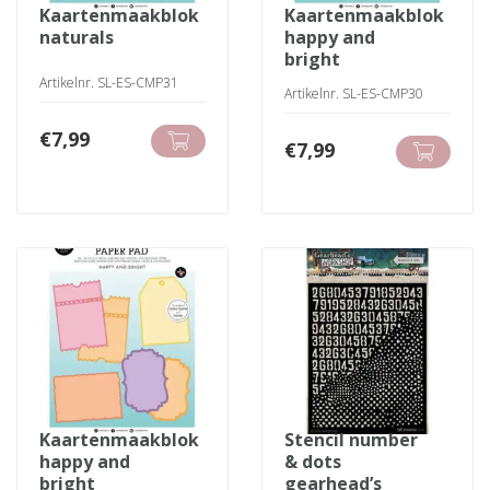
kaartenmaakblok
kaartenmaakblok
naturals
happy and
bright
Artikelnr. SL-ES-CMP31
Artikelnr. SL-ES-CMP30
€
7,99
€
7,99
kaartenmaakblok
stencil number
happy and
& dots
bright
gearhead’s