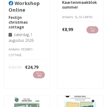
kaartenmaakblok
Workshop
summer
Online
festijn
Artikelnr. SL-SS-CMP43
christmas
cottage
€
8,99
zaterdag, 1
augustus 2026
Artikelnr. FES0801-
COTTAGE
Oorspronkelijke
Huidige
€
30,99
€
24,79
prijs
prijs
was:
is:
€30,99.
€24,79.