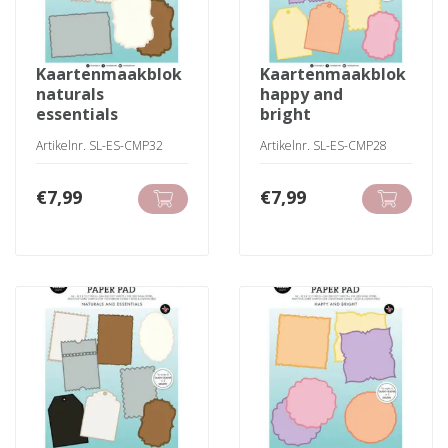
kaartenmaakblok
kaartenmaakblok
naturals
happy and
essentials
bright
Artikelnr. SL-ES-CMP32
Artikelnr. SL-ES-CMP28
€
7,99
€
7,99