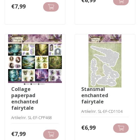
€
7,99
collage
stansmal
paperpad
enchanted
enchanted
fairytale
fairytale
Artikelnr. SL-EF-CD1104
Artikelnr. SL-EF-CPP468
€
6,99
€
7,99