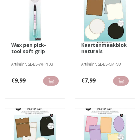
wax pen pick-
kaartenmaakblok
tool soft grip
naturals
Artikelnr. SL-ES-WPPT03
Artikelnr. SL-ES-CMP33
€
9,99
€
7,99