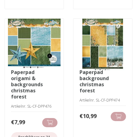
paperpad
paperpad
origami &
background
backgrounds
christmas
christmas
forest
forest
Artikelnr. SL-CF-DPP474
Artikelnr. SL-CF-DPP476
€
10,99
€
7,99