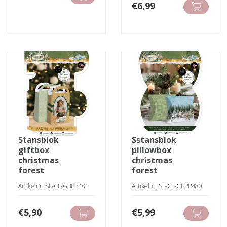
€
6,99
stansblok
sstansblok
giftbox
pillowbox
christmas
christmas
forest
forest
Artikelnr. SL-CF-GBPP481
Artikelnr. SL-CF-GBPP480
€
5,90
€
5,99