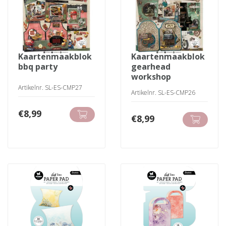
kaartenmaakblok
kaartenmaakblok
bbq party
gearhead
workshop
Artikelnr. SL-ES-CMP27
Artikelnr. SL-ES-CMP26
€
8,99
€
8,99