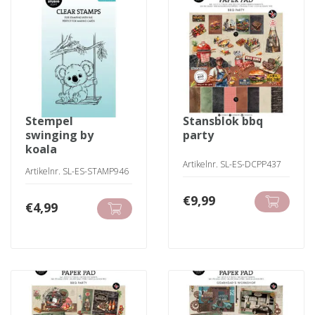
stempel
stansblok bbq
swinging by
party
koala
Artikelnr. SL-ES-DCPP437
Artikelnr. SL-ES-STAMP946
€
9,99
€
4,99