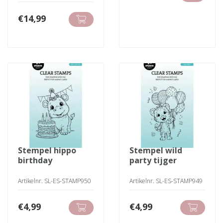
€
14,99
stempel hippo
stempel wild
birthday
party tijger
Artikelnr. SL-ES-STAMP950
Artikelnr. SL-ES-STAMP949
€
4,99
€
4,99