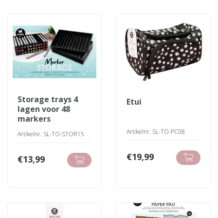
storage trays 4
etui
lagen voor 48
markers
Artikelnr. SL-TO-PC08
Artikelnr. SL-TO-STOR15
€
19,99
€
13,99