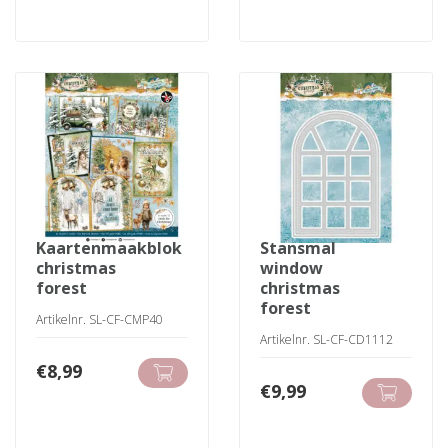
kaartenmaakblok
stansmal
christmas
window
forest
christmas
forest
Artikelnr. SL-CF-CMP40
Artikelnr. SL-CF-CD1112
€
8,99
€
9,99