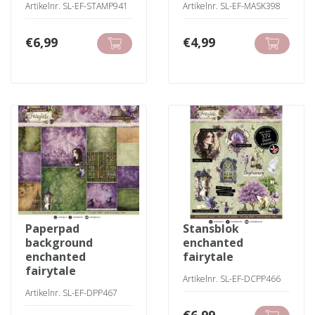
Artikelnr. SL-EF-STAMP941
Artikelnr. SL-EF-MASK398
€
6,99
€
4,99
paperpad
stansblok
background
enchanted
enchanted
fairytale
fairytale
Artikelnr. SL-EF-DCPP466
Artikelnr. SL-EF-DPP467
€
6,99