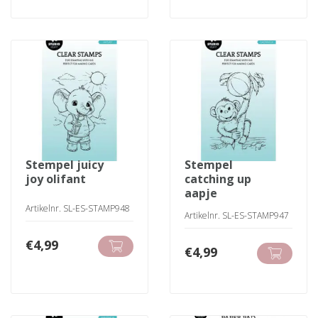
stempel juicy
stempel
joy olifant
catching up
aapje
Artikelnr. SL-ES-STAMP948
Artikelnr. SL-ES-STAMP947
€
4,99
€
4,99