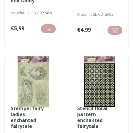
box candy
Artikelnr. SL-ES-GBPP458
Artikelnr. SL-CO-GP02
€
5,99
€
4,99
stempel fairy
stencil floral
ladies
pattern
enchanted
enchanted
fairytale
fairytale