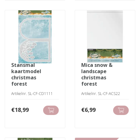
stansmal
mica snow &
kaartmodel
landscape
christmas
christmas
forest
forest
Artikelnr. SL-CF-CD1111
Artikelnr. SL-CF-ACS22
€
18,99
€
6,99