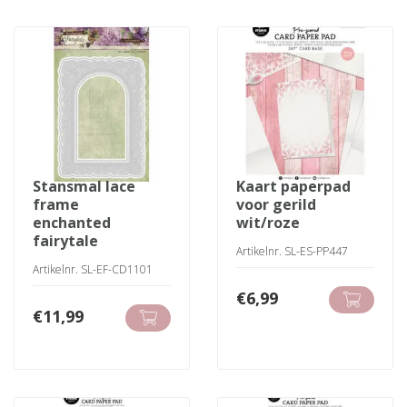
stansmal lace
kaart paperpad
frame
voor gerild
enchanted
wit/roze
fairytale
Artikelnr. SL-ES-PP447
Artikelnr. SL-EF-CD1101
€
6,99
€
11,99