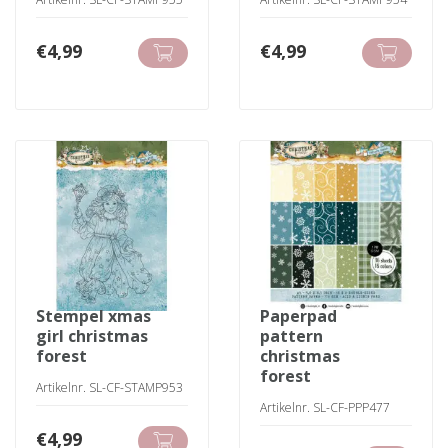
€
4,99
€
4,99
stempel xmas
paperpad
girl christmas
pattern
forest
christmas
forest
Artikelnr. SL-CF-STAMP953
Artikelnr. SL-CF-PPP477
€
4,99