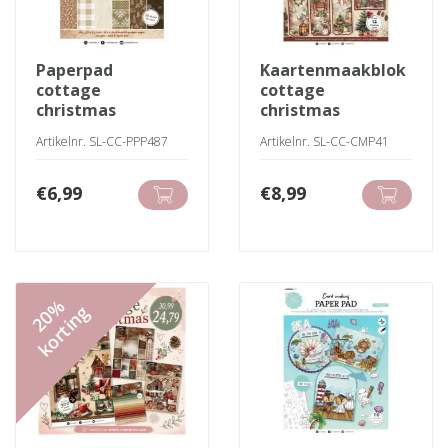
paperpad
kaartenmaakblok
cottage
cottage
christmas
christmas
Artikelnr. SL-CC-PPP487
Artikelnr. SL-CC-CMP41
€
6,99
€
8,99
20%
korting