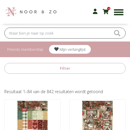
0
Friendz membership
Mijn verlanglijst
Filter
Gesorteerd
Resultaat 1–84 van de 842 resultaten wordt getoond
op
nieuwste