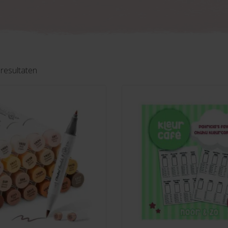
Gesorteerd
 resultaten
op
nieuwste