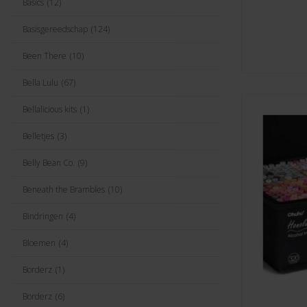
Basics
(12)
Basisgereedschap
(124)
Been There
(10)
Bella Lulu
(67)
Bellalicious kits
(1)
Belletjes
(3)
Belly Bean Co.
(9)
Beneath the Brambles
(10)
Bindringen
(4)
Bloemen
(4)
Borderz
(1)
Borderz
(6)