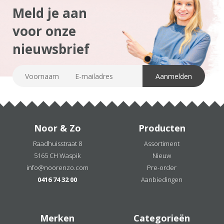
Meld je aan
voor onze
nieuwsbrief
Noor & Zo
Producten
Raadhuisstraat 8
Assortiment
5165 CH Waspik
Nieuw
info@noorenzo.com
Pre-order
0416 74 32 00
Aanbiedingen
Merken
Categorieën