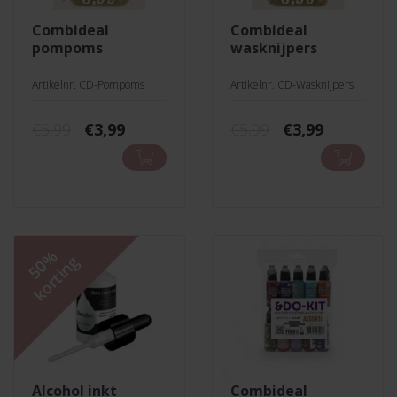
combideal
combideal
pompoms
wasknijpers
Artikelnr. CD-Pompoms
Artikelnr. CD-Wasknijpers
Oorspronkelijke
Huidige
Oorspronkelij
Huidige
€
5,99
€
3,99
€
5,99
€
3,99
prijs
prijs
prijs
prijs
was:
is:
was:
is:
€5,99.
€3,99.
€5,99.
€3,99.
50%
korting
alcohol inkt
combideal