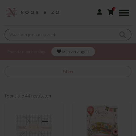
0
Friendz membership
Mijn verlanglijst
Filter
Gesorteerd
Toont alle 44 resultaten
op
nieuwste