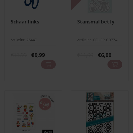
schaar links
stansmal betty
Artikelnr. 2644E
Artikelnr. CCL-FR-CD774
Oorspronkelijke
Huidige
Oorspronkeli
Huidige
€
13,99
€
9,99
€
11,99
€
6,00
prijs
prijs
prijs
prijs
was:
is:
was:
is:
€13,99.
€9,99.
€11,99.
€6,00.