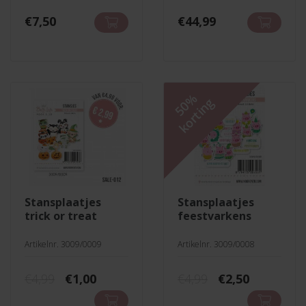
€
7,50
€
44,99
50%
korting
stansplaatjes
stansplaatjes
trick or treat
feestvarkens
Artikelnr. 3009/0009
Artikelnr. 3009/0008
Oorspronkelijke
Huidige
Oorspronkelij
Huidige
€
4,99
€
1,00
€
4,99
€
2,50
prijs
prijs
prijs
prijs