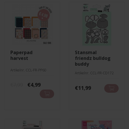
paperpad
stansmal
harvest
friendz bulldog
buddy
Artikelnr. CCL-FR-PP60
Artikelnr. CCL-FR-CD172
Oorspronkelijke
Huidige
€
7,99
€
4,99
€
11,99
prijs
prijs
was:
is:
€7,99.
€4,99.