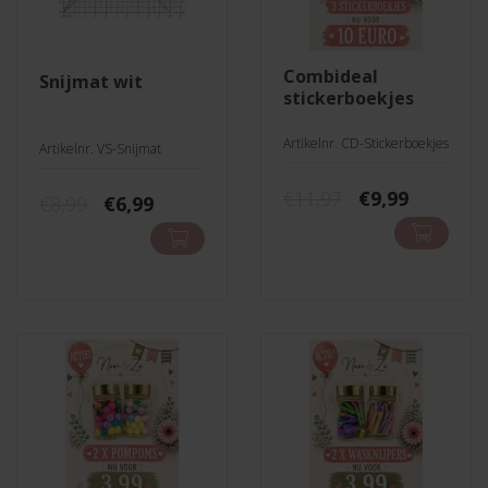
combideal
snijmat wit
stickerboekjes
Artikelnr. CD-Stickerboekjes
Artikelnr. VS-Snijmat
Oorspronkeli
Huidige
€
11,97
€
9,99
Oorspronkelijke
Huidige
€
8,99
€
6,99
prijs
prijs
prijs
prijs
was:
is:
was:
is:
€11,97.
€9,99.
€8,99.
€6,99.