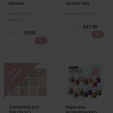
blender
alcohol inkt
Artikelnr. SPECN-R-
Artikelnr. DOK10015
BLENDER
Oorspronkeli
Huidig
€
46,99
€
21,99
Oorspronkelijke
Huidige
prijs
prijs
€
6,99
€
3,50
prijs
prijs
was:
is:
was:
is:
€46,99.
€21,99.
€6,99.
€3,50.
50%
korting
combideal hot
superdeal
foil (10 st.)
alcoholmarkers