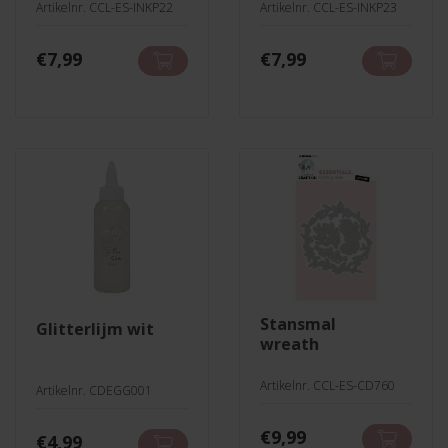
Artikelnr. CCL-ES-INKP22
Artikelnr. CCL-ES-INKP23
€
7,99
€
7,99
stansmal
glitterlijm wit
wreath
Artikelnr. CCL-ES-CD760
Artikelnr. CDEGG001
€
9,99
€
4,99