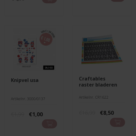
craftables
knipvel usa
raster bladeren
Artikelnr. CR1622
Artikelnr. 3000/0137
Oorspronkeli
Huidige
€
16,99
€
8,50
Oorspronkelijke
Huidige
€
1,99
€
1,00
prijs
prijs
prijs
prijs
was:
is:
was:
is:
€16,99.
€8,50.
€1,99.
€1,00.