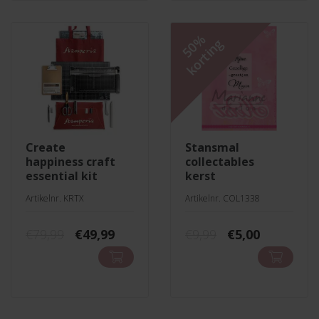
50%
korting
create
stansmal
happiness craft
collectables
essential kit
kerst
Artikelnr. KRTX
Artikelnr. COL1338
Oorspronkelijke
Huidige
Oorspronkelij
Huidige
€
79,99
€
49,99
€
9,99
€
5,00
prijs
prijs
prijs
prijs
was:
is:
was:
is:
€79,99.
€49,99.
€9,99.
€5,00.