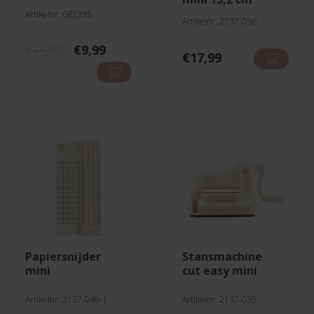
Artikelnr. GEL3X5
Artikelnr. 2137-056
Oorspronkelijke
Huidige
€
16,99
€
9,99
€
17,99
prijs
prijs
was:
is:
€16,99.
€9,99.
papiersnijder
stansmachine
mini
cut easy mini
Artikelnr. 2137-049-1
Artikelnr. 2137-035