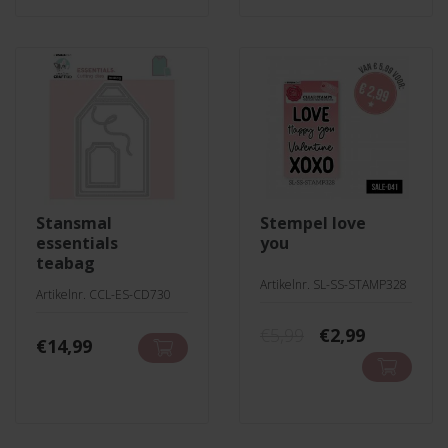
stansmal
stempel love
essentials
you
teabag
Artikelnr. SL-SS-STAMP328
Artikelnr. CCL-ES-CD730
Oorspronkelij
Huidige
€
5,99
€
2,99
€
14,99
prijs
prijs
was:
is:
€5,99.
€2,99.