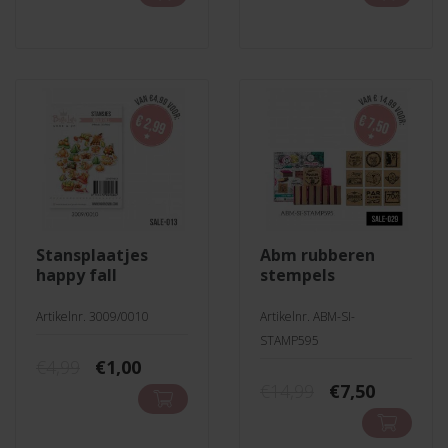
was:
is:
was:
is:
€4,99.
€1,00.
€4,99.
€2,50.
stansplaatjes
abm rubberen
happy fall
stempels
Artikelnr. 3009/0010
Artikelnr. ABM-SI-
STAMP595
Oorspronkelijke
Huidige
€
4,99
€
1,00
prijs
prijs
Oorspronkeli
Huidige
€
14,99
€
7,50
was:
is:
prijs
prijs
€4,99.
€1,00.
was:
is: