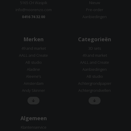
5165 CH Waspik
Nieuw
info@noorenzo.com
Pre-order
0416 74 32 00
Aanbiedingen
Merken
Categorieën
49 and market
3D sets
AALL and Create
49 and market
AB studio
AALL and Create
Aladine
Aanbiedingen
Aleene’s
AB studio
Amsterdam
Achtergrondpapier
Andy Skinner
Achtergrondvellen
Algemeen
Klantenservice