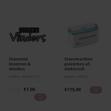
€14,99.
€7,50.
stansmal
stansmachine
bloemen &
powerboy a5
vlinders
elektrisch
Artikelnr. MARCR1313
Artikelnr. EPB002
Oorspronkelijke
Huidige
€
3,99
€
1,00
€
175,00
prijs
prijs
was:
is:
€3,99.
€1,00.