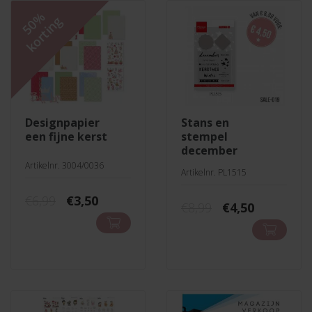
50%
korting
designpapier
stans en
een fijne kerst
stempel
december
Artikelnr. 3004/0036
Artikelnr. PL1515
Oorspronkelijke
Huidige
€
6,99
€
3,50
Oorspronkelij
Huidige
€
8,99
€
4,50
prijs
prijs
prijs
prijs
was:
is:
was:
is:
€6,99.
€3,50.
€8,99.
€4,50.