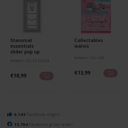
stansmal
collectables
essentials
walvis
slider pop up
Artikelnr. COL1430
Artikelnr. CCL-ES-CD234
€
13,99
€
18,99
6.143
Facebook volgers
13.764
Facebook groep leden