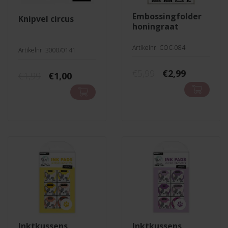
embossingfolder
knipvel circus
honingraat
Artikelnr. COC-084
Artikelnr. 3000/0141
Oorspronkelij
Huidige
€
5,99
€
2,99
Oorspronkelijke
Huidige
€
1,99
€
1,00
prijs
prijs
prijs
prijs
was:
is:
was:
is:
€5,99.
€2,99.
€1,99.
€1,00.
inktkussens
inktkussens