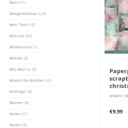
Basics
(11)
Basisgereedschap
(124)
Been There
(10)
Bella Lulu
(67)
Bellalicious kits
(1)
Belletjes
(3)
Belly Bean Co.
(9)
paperpad
scrap
Beneath the Brambles
(10)
chris
Bindringen
(4)
Artikelnr. 
Bloemen
(4)
€
9,99
Borderz
(1)
Borderz
(6)