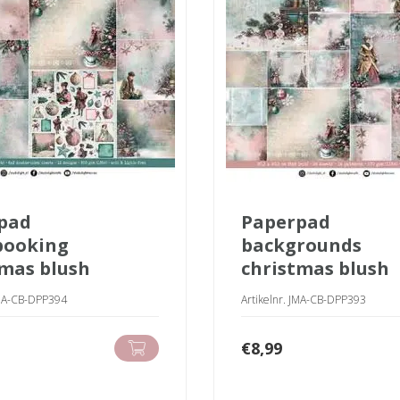
paperpad
booking
backgrounds
tmas blush
christmas blush
JMA-CB-DPP394
Artikelnr. JMA-CB-DPP393
€
8,99