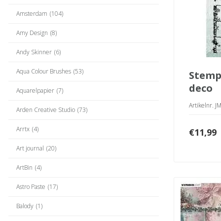
Amsterdam
(104)
Amy Design
(8)
Andy Skinner
(6)
Aqua Colour Brushes
(53)
stempel christmas
deco
Aquarelpapier
(7)
Artikelnr.
Arden Creative Studio
(73)
Arrtx
(4)
€
11,99
Art journal
(20)
ArtBin
(4)
Astro Paste
(17)
Balody
(1)