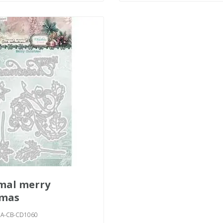
tmas
JMA-CB-CD1060