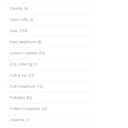
Colorista
(4)
Coosa Crafts
(4)
Copic
(794)
Copic toebehoren
(8)
Couture Creations
(56)
Cozy Colouring
(1)
Craft & You
(53)
Craft Consortium
(12)
Craftables
(82)
Crafters Companion
(20)
Creachick
(1)