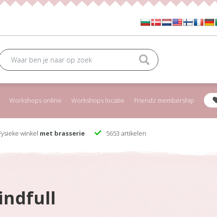
Workshops online
Workshops locatie
Friendz membership
ysieke winkel
met brasserie
5653 artikelen
indfull