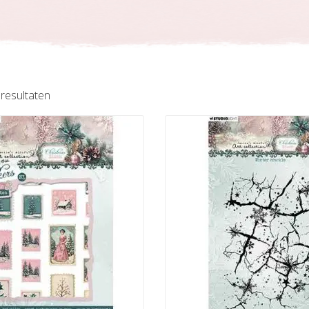
Gesorteerd
 resultaten
op
nieuwste