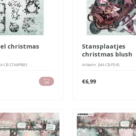
stansplaatjes
christmas blush
 JMA-CB-STAMP883
Artikelnr. JMA-CB-PE45
€
6,99