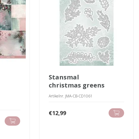
stansmal
christmas greens
Artikelnr. JMA-CB-CD1061
€
12,99