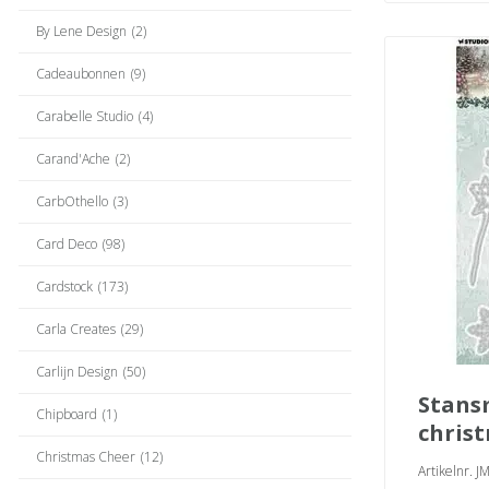
By Lene Design
(2)
Cadeaubonnen
(9)
Carabelle Studio
(4)
Carand'Ache
(2)
CarbOthello
(3)
Card Deco
(98)
Cardstock
(173)
Carla Creates
(29)
Carlijn Design
(50)
stansmal merry
Chipboard
(1)
chris
Christmas Cheer
(12)
Artikelnr. 