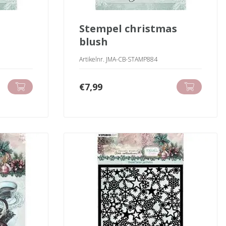
stempel christmas
blush
Artikelnr. JMA-CB-STAMP884
€
7,99