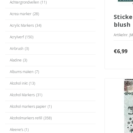
Achtergrondvellen
(11)
Acrea marker
(28)
stickers christmas
blush
Acrylic Markers
(34)
Artikelnr. 
Acrylverf
(150)
Airbrush
(3)
€
6,99
Aladine
(3)
Albums maken
(7)
Alcohol inkt
(13)
Alcohol Markers
(31)
Alcohol markers papier
(1)
Alcoholmarkers refill
(358)
Aleene’s
(1)