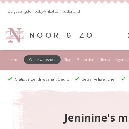
De gezelligste hobbywinkel van Nederland
Home
Onze webshop
Blog
Pre-order
Nieuw
Agenda
Gratis verzending vanaf 75 euro
Betaal veilig en snel
F
Jeninine's m