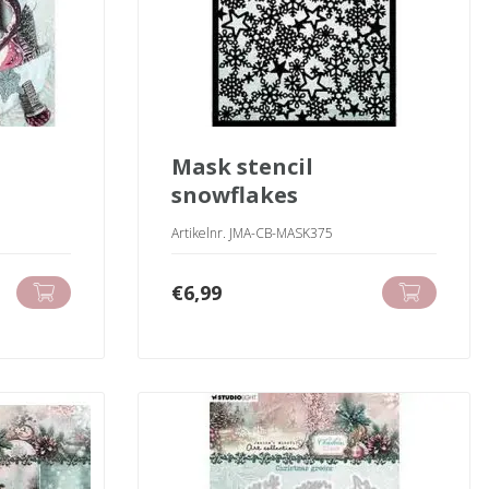
mask stencil
snowflakes
Artikelnr. JMA-CB-MASK375
€
6,99