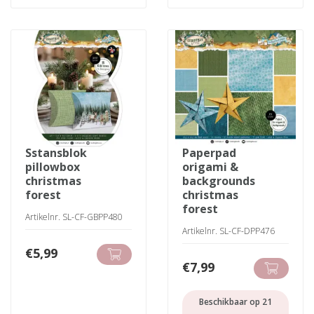
sstansblok
paperpad
pillowbox
origami &
christmas
backgrounds
forest
christmas
forest
Artikelnr. SL-CF-GBPP480
Artikelnr. SL-CF-DPP476
€
5,99
€
7,99
Beschikbaar op 21