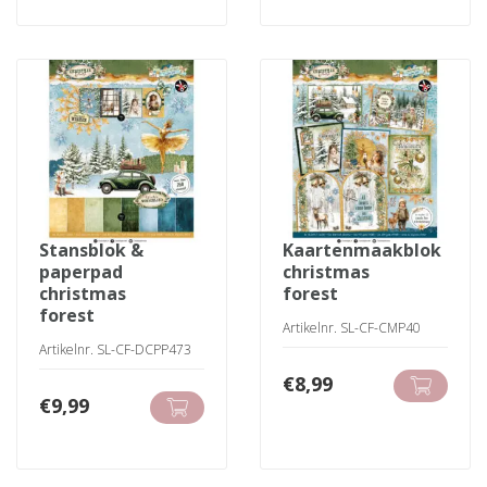
stansblok &
kaartenmaakblok
paperpad
christmas
christmas
forest
forest
Artikelnr. SL-CF-CMP40
Artikelnr. SL-CF-DCPP473
€
8,99
€
9,99