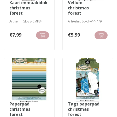
kaartenmaakblok
vellum
christmas
christmas
forest
forest
Artikelnr. SL-ES-CMP34
Artikelnr. SL-CF-VPP479
€
7,99
€
5,99
paperpad
tags paperpad
christmas
christmas
forest
forest