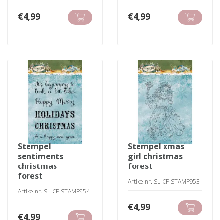
€
4,99
€
4,99
stempel
stempel xmas
sentiments
girl christmas
christmas
forest
forest
Artikelnr. SL-CF-STAMP953
Artikelnr. SL-CF-STAMP954
€
4,99
€
4,99