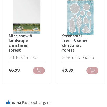
mica snow &
stransmal
landscape
trees & snow
christmas
christmas
forest
forest
Artikelnr. SL-CF-ACS22
Artikelnr. SL-CF-CD1113
€
6,99
€
9,99
6.143
Facebook volgers