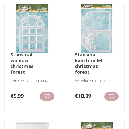
stansmal
stansmal
window
kaartmodel
christmas
christmas
forest
forest
Artikelnr. SL-CF-CD1112
Artikelnr. SL-CF-CD1111
€
9,99
€
18,99