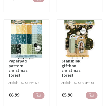
paperpad
stansblok
pattern
giftbox
christmas
christmas
forest
forest
Artikelnr. SL-CF-PPP477
Artikelnr. SL-CF-GBPP481
€
6,99
€
5,90