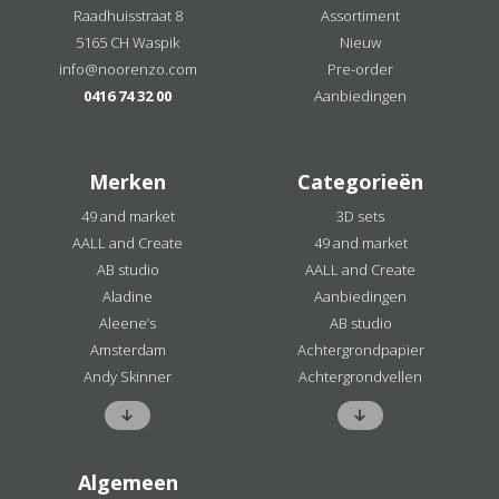
Raadhuisstraat 8
Assortiment
5165 CH Waspik
Nieuw
info@noorenzo.com
Pre-order
0416 74 32 00
Aanbiedingen
Merken
Categorieën
49 and market
3D sets
AALL and Create
49 and market
AB studio
AALL and Create
Aladine
Aanbiedingen
Aleene’s
AB studio
Amsterdam
Achtergrondpapier
Andy Skinner
Achtergrondvellen
Algemeen