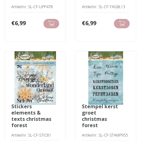
Artikelnr. SL-CF-UPP478
Artikelnr. SL-CF-TAGBL13
€
6,99
€
6,99
stickers
stempel kerst
elements &
groet
texts christmas
christmas
forest
forest
Artikelnr. SL-CF-STIC81
Artikelnr. SL-CF-STAMP955