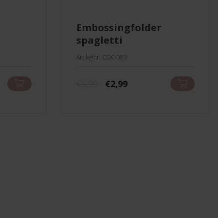
embossingfolder
spagletti
Artikelnr. COC-083
jke
Oorspronkelijke
Huidige
€
5,99
€
2,99
prijs
prijs
was:
is:
€5,99.
€2,99.