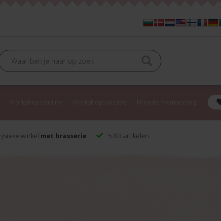
Workshops online
Workshops locatie
Friendz membership
ysieke winkel
met brasserie
5703 artikelen