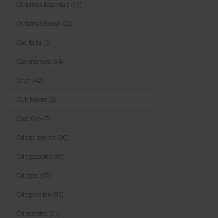
Christmas Essentials
(13)
Christmas Forest
(22)
Ciao Bella
(6)
Ciao markers
(34)
Cinch
(42)
Club Kokoro
(2)
Coco Wyo
(7)
Collage boeken
(80)
Collagepapier
(89)
Collages
(67)
Collagevellen
(83)
Collectables
(51)