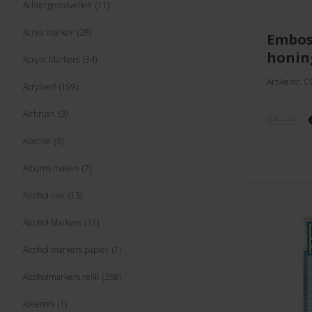
Achtergrondvellen
(11)
Acrea marker
(28)
embossingfolder
honin
Acrylic Markers
(34)
Artikelnr. 
Acrylverf
(199)
Airbrush
(3)
€
5,99
Aladine
(3)
Albums maken
(7)
Alcohol inkt
(13)
Alcohol Markers
(31)
Alcohol markers papier
(1)
Alcoholmarkers refill
(358)
Aleene’s
(1)