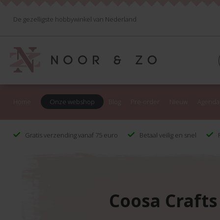
De gezelligste hobbywinkel van Nederland
Home
Onze webshop
Blog
Pre-order
Nieuw
Agenda
Gratis verzending vanaf 75 euro
Betaal veilig en snel
F
Coosa Crafts