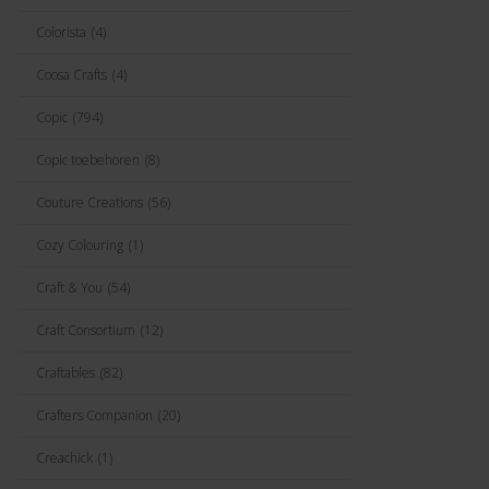
Colorista
(4)
Coosa Crafts
(4)
Copic
(794)
Copic toebehoren
(8)
Couture Creations
(56)
Cozy Colouring
(1)
Craft & You
(54)
Craft Consortium
(12)
Craftables
(82)
Crafters Companion
(20)
Creachick
(1)