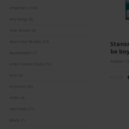
Amsterdam
(104)
Amy Design
(8)
Andy Skinner
(6)
Aqua Colour Brushes
(53)
stansmal boys will
be bo
Aquarelpapier
(7)
Artikelnr. 
Arden Creative Studio
(73)
Arrtx
(4)
€
7,99
Art journal
(20)
ArtBin
(4)
Astro Paste
(17)
Balody
(1)