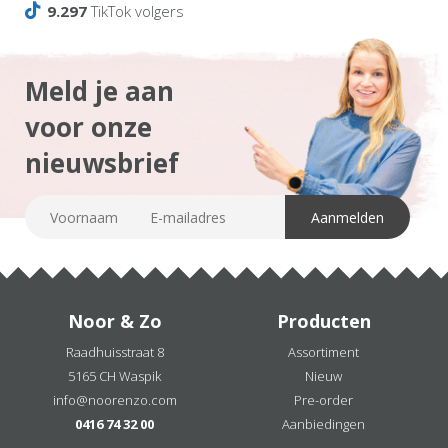
9.297
TikTok volgers
Meld je aan
voor onze
nieuwsbrief
Noor & Zo
Producten
Raadhuisstraat 8
Assortiment
5165 CH Waspik
Nieuw
info@noorenzo.com
Pre-order
0416 74 32 00
Aanbiedingen