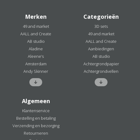
Merken
Categorieën
49 and market
3D sets
AALL and Create
49 and market
AB studio
AALL and Create
Aladine
Aanbiedingen
Aleene’s
AB studio
Amsterdam
Achtergrondpapier
Andy Skinner
Achtergrondvellen
Algemeen
Klantenservice
Bestelling en betaling
Verzending en bezorging
Retourneren