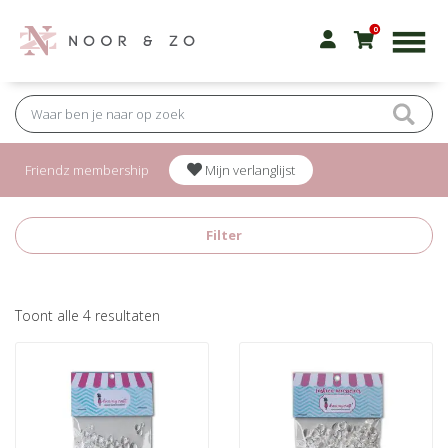
0
Friendz membership
Mijn verlanglijst
Filter
Gesorteerd
Toont alle 4 resultaten
op
nieuwste