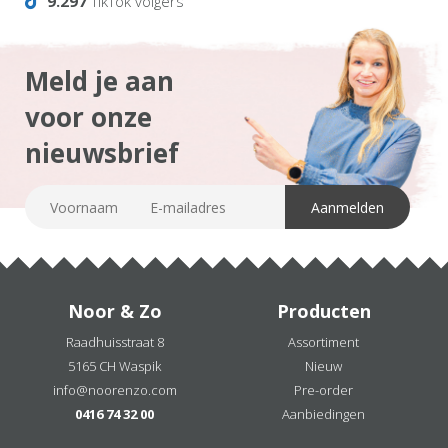
9.297
TikTok volgers
Meld je aan
voor onze
nieuwsbrief
Noor & Zo
Producten
Raadhuisstraat 8
Assortiment
5165 CH Waspik
Nieuw
info@noorenzo.com
Pre-order
0416 74 32 00
Aanbiedingen