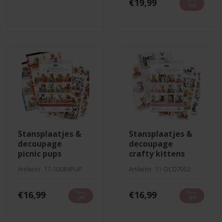
€
19,99
stansplaatjes &
stansplaatjes &
decoupage
decoupage
picnic pups
crafty kittens
Artikelnr. 17-10084PUP
Artikelnr. 11-DCD7002
€
16,99
€
16,99