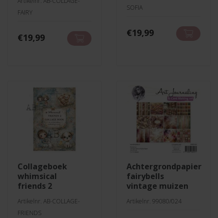
Artikelnr. AB-COLLAGE-
SOFIA
FAIRY
€
19,99
€
19,99
collageboek
achtergrondpapier
whimsical
fairybells
friends 2
vintage muizen
Artikelnr. AB-COLLAGE-
Artikelnr. 99080/024
FRIENDS