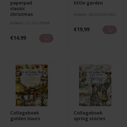
paperpad
little garden
classic
christmas
Artikelnr. M0D2090674392
Artikelnr. CCL-ES-CPP498
€
19,99
€
14,99
collageboek
collageboek
golden hours
spring stories