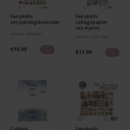
fairybells
fairybells
verjaardagskalender
collagepapier
set mystic
Artikelnr. 99084/001
Artikelnr. 99081/006
€
16,99
€
11,99
collage
fairybells