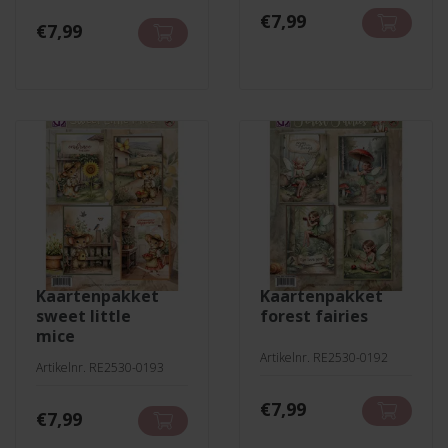
€
7,99
€
7,99
kaartenpakket
kaartenpakket
sweet little
forest fairies
mice
Artikelnr. RE2530-0192
Artikelnr. RE2530-0193
€
7,99
€
7,99