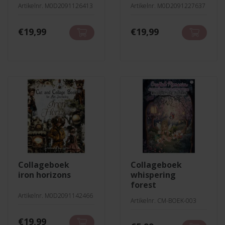
Artikelnr. M0D2091126413
Artikelnr. M0D2091227637
€
19,99
€
19,99
collageboek
collageboek
iron horizons
whispering
forest
Artikelnr. M0D2091142466
Artikelnr. CM-BOEK-003
€
19,99