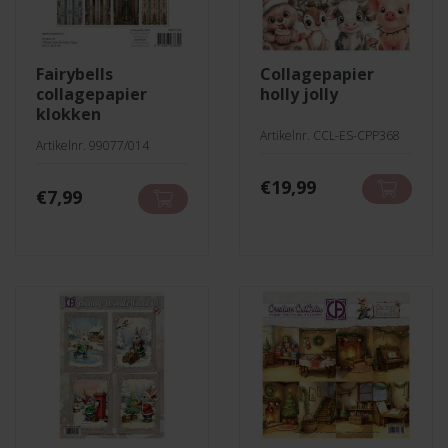
fairybells
collagepapier
collagepapier
holly jolly
klokken
Artikelnr. CCL-ES-CPP368
Artikelnr. 99077/014
€
19,99
€
7,99