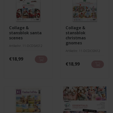
collage &
collage &
stansblok santa
stansblok
scenes
christmas
gnomes
Artikelnr. 11-DCDSAS12
Artikelnr. 11-DCDCGN12
€
18,99
€
18,99