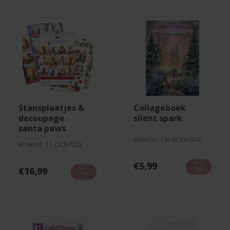
stansplaatjes &
collageboek
decoupage
silent spark
santa paws
Artikelnr. CM-BOEK-004
Artikelnr. 11-DCD7003
€
5,99
€
16,99