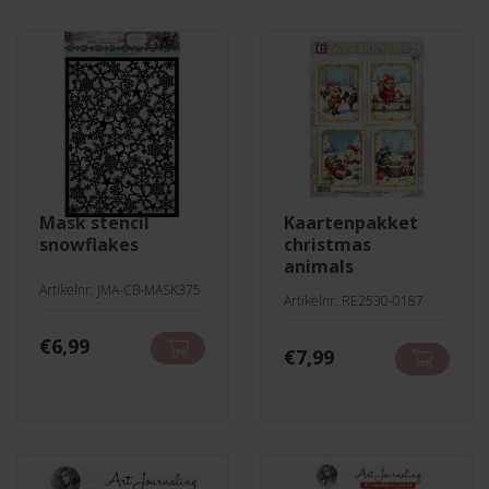
mask stencil
kaartenpakket
snowflakes
christmas
animals
Artikelnr. JMA-CB-MASK375
Artikelnr. RE2530-0187
€
6,99
€
7,99