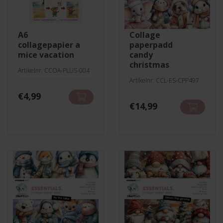
a6
collage
collagepapier a
paperpadd
mice vacation
candy
christmas
Artikelnr. CCOA-PLUS-004
Artikelnr. CCL-ES-CPP497
€
4,99
€
14,99