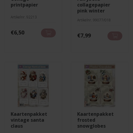
printpapier
collagepapier
pink winter
Artikelnr. 92213
Artikelnr. 99077/018
€
6,50
€
7,99
kaartenpakket
kaartenpakket
vintage santa
frosted
claus
snowglobes