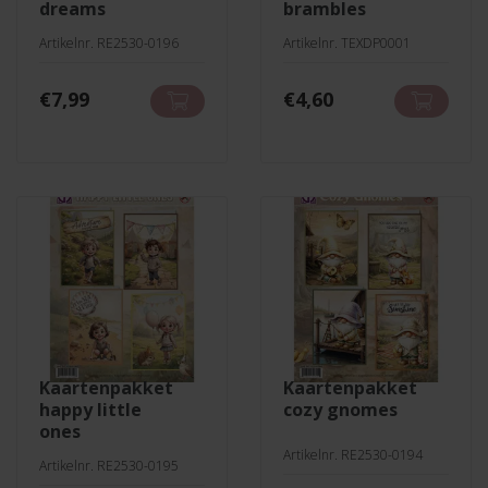
dreams
brambles
Artikelnr. RE2530-0196
Artikelnr. TEXDP0001
€
7,99
€
4,60
kaartenpakket
kaartenpakket
happy little
cozy gnomes
ones
Artikelnr. RE2530-0194
Artikelnr. RE2530-0195