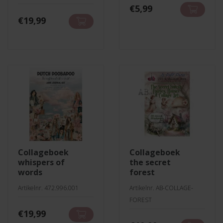
€
5,99
€
19,99
collageboek
collageboek
whispers of
the secret
words
forest
Artikelnr. 472.996.001
Artikelnr. AB-COLLAGE-
FOREST
€
19,99