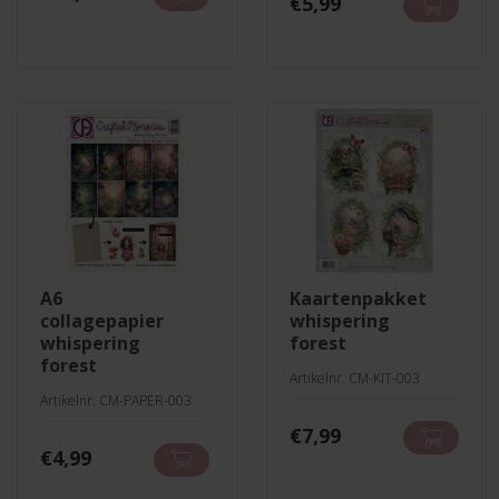
€
5,99
a6
kaartenpakket
collagepapier
whispering
whispering
forest
forest
Artikelnr. CM-KIT-003
Artikelnr. CM-PAPER-003
€
7,99
€
4,99