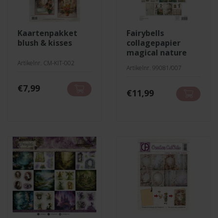
kaartenpakket
fairybells
blush & kisses
collagepapier
magical nature
Artikelnr. CM-KIT-002
Artikelnr. 99081/007
€
7,99
€
11,99