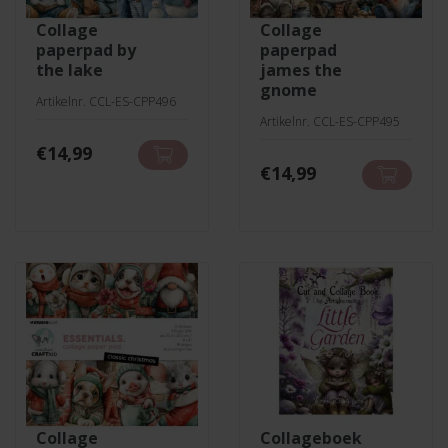
collage
collage
paperpad by
paperpad
the lake
james the
gnome
Artikelnr. CCL-ES-CPP496
Artikelnr. CCL-ES-CPP495
€
14,99
€
14,99
collage
collageboek