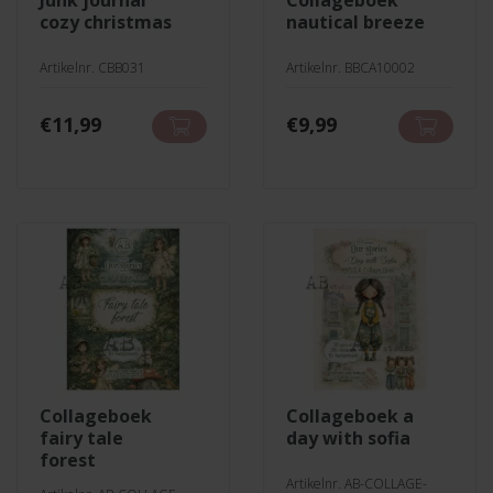
junk journal
collageboek
cozy christmas
nautical breeze
Artikelnr. CBB031
Artikelnr. BBCA10002
€
11,99
€
9,99
collageboek
collageboek a
fairy tale
day with sofia
forest
Artikelnr. AB-COLLAGE-