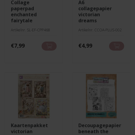
collage
a6
paperpad
collagepapier
enchanted
victorian
fairytale
dreams
Artikelnr. SL-EF-CPP468
Artikelnr. CCOA-PLUS-002
€
7,99
€
4,99
kaartenpakket
decoupagepapier
victorian
beneath the