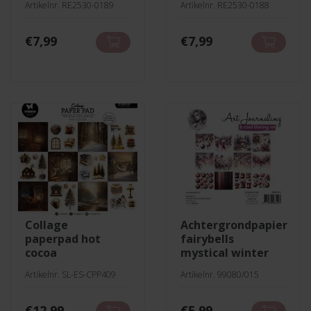
Artikelnr. RE2530-0189
Artikelnr. RE2530-0188
€
7,99
€
7,99
collage
achtergrondpapier
paperpad hot
fairybells
cocoa
mystical winter
Artikelnr. SL-ES-CPP409
Artikelnr. 99080/015
€
12,99
€
5,99