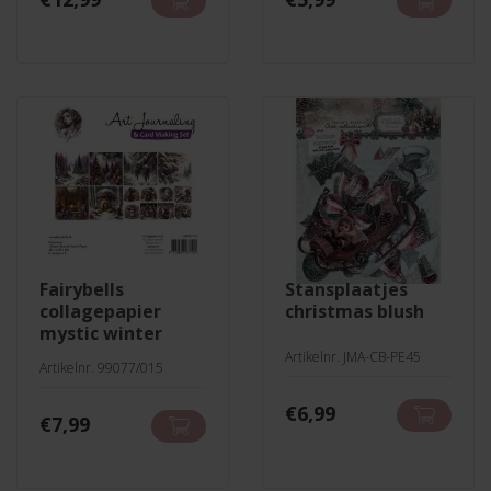
fairybells
stansplaatjes
collagepapier
christmas blush
mystic winter
Artikelnr. JMA-CB-PE45
Artikelnr. 99077/015
€
6,99
€
7,99