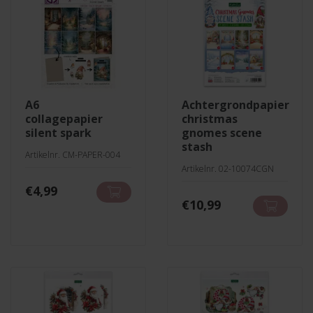
a6
achtergrondpapier
collagepapier
christmas
silent spark
gnomes scene
stash
Artikelnr. CM-PAPER-004
Artikelnr. 02-10074CGN
€
4,99
€
10,99