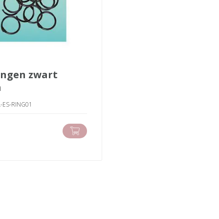
m
SL-ES-RING01