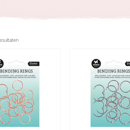
Gesorteerd
resultaten
op
nieuwste