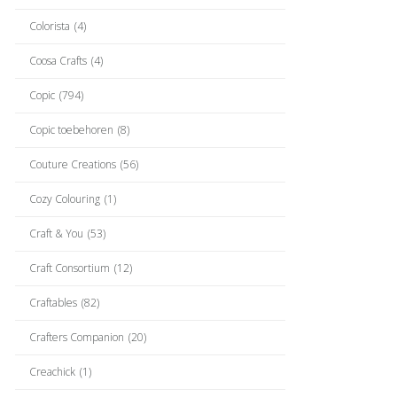
Colorista
(4)
Coosa Crafts
(4)
Copic
(794)
Copic toebehoren
(8)
Couture Creations
(56)
Cozy Colouring
(1)
Craft & You
(53)
Craft Consortium
(12)
Craftables
(82)
Crafters Companion
(20)
Creachick
(1)