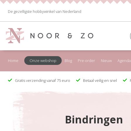
De gezelligste hobbywinkel van Nederland
Home
Onze webshop
Blog
Pre-order
Nieuw
Agenda
Gratis verzending vanaf 75 euro
Betaal veilig en snel
F
Bindringen