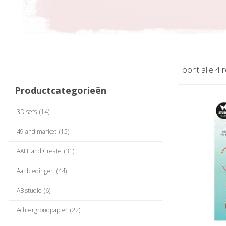
Toont alle 4 
Productcategorieën
3D sets
(14)
49 and market
(15)
AALL and Create
(31)
Aanbiedingen
(44)
AB studio
(6)
Achtergrondpapier
(22)