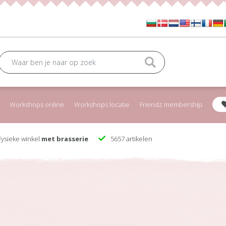
Workshops online
Workshops locatie
Friendz membership
ysieke winkel
met brasserie
5657 artikelen