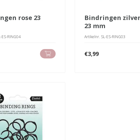
bindringen zilver
23 mm
SL-ES-RING04
Artikelnr. SL-ES-RING03
€
3,99