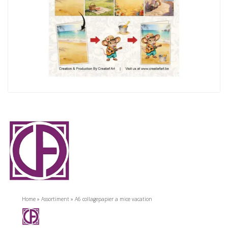
Home
»
Assortiment
»
A6 collagepapier a mice vacation