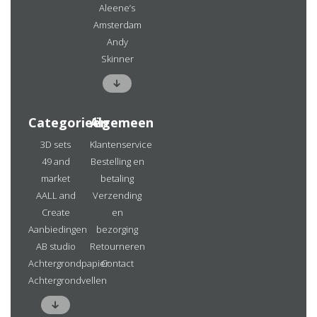
Aleene’s
Amsterdam
Andy
Skinner
Categorieën
Algemeen
3D sets
Klantenservice
49 and
Bestelling en
market
betaling
AALL and
Verzending
Create
en
Aanbiedingen
bezorging
AB studio
Retourneren
Achtergrondpapier
Contact
Achtergrondvellen