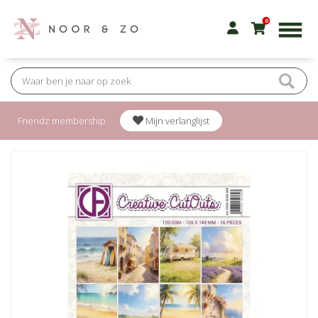
0
Friendz membership
Mijn verlanglijst