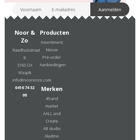
Noor &
Producten
Zo
Assortiment
Nieuw
Raadhuisstraat
Pre-order
8
Aanbiedingen
5165 CH
Waspik
info@noorenzo.com
0416 74 32
Merken
00
49 and
market
AALL and
Create
AB studio
Aladine