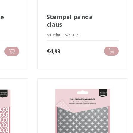
stempel panda
oe
claus
Artikelnr. 3625-0121
€
4,99