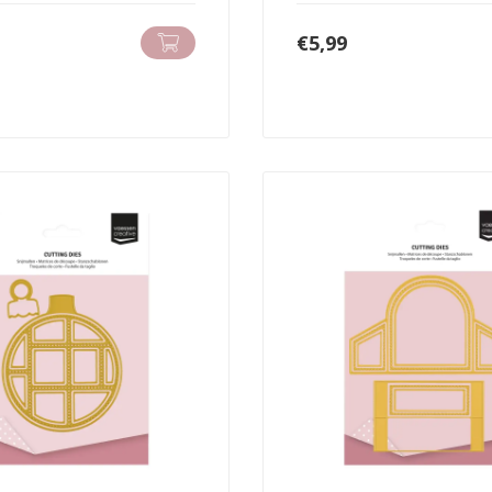
€
5,99