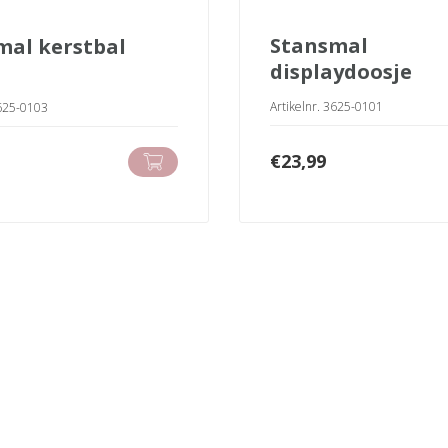
stansmal
mal kerstbal
displaydoosje
Artikelnr. 3625-0101
3625-0103
€
23,99