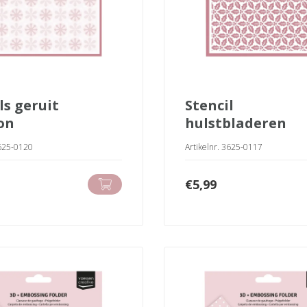
stencil
on
hulstbladeren
3625-0120
Artikelnr. 3625-0117
€
5,99