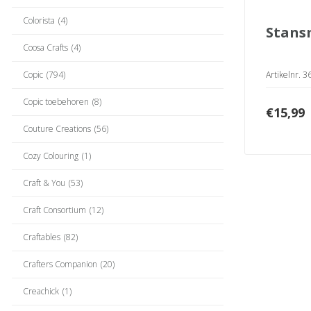
Colorista
(4)
stans
Coosa Crafts
(4)
Copic
(794)
Artikelnr. 
Copic toebehoren
(8)
€
15,99
Couture Creations
(56)
Cozy Colouring
(1)
Craft & You
(53)
Craft Consortium
(12)
Craftables
(82)
Crafters Companion
(20)
Creachick
(1)