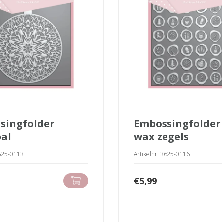
embossingfolder
bal
wax zegels
3625-0113
Artikelnr. 3625-0116
€
5,99