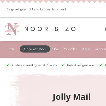
De gezelligste hobbywinkel van Nederland
Home
Onze webshop
Blog
Pre-order
Nieuw
Agenda
Gratis verzending vanaf 75 euro
Betaal veilig en snel
F
Jolly Mail