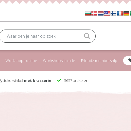
Workshops online
Workshops locatie
Friendz membership
ysieke winkel
met brasserie
5657 artikelen