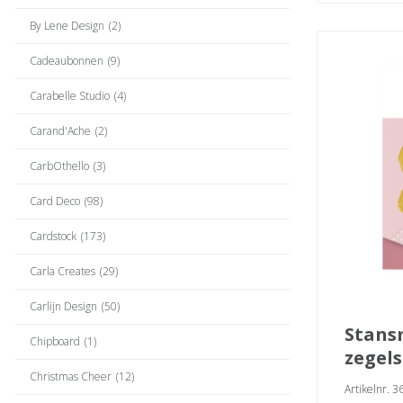
By Lene Design
(2)
Cadeaubonnen
(9)
Carabelle Studio
(4)
Carand'Ache
(2)
CarbOthello
(3)
Card Deco
(98)
Cardstock
(173)
Carla Creates
(29)
Carlijn Design
(50)
stansmal papieren
Chipboard
(1)
zegels
Christmas Cheer
(12)
Artikelnr. 