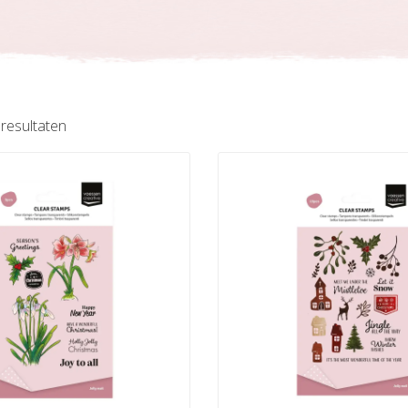
Gesorteerd
 resultaten
op
nieuwste