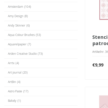
Amsterdam
(104)
Amy Design
(8)
Andy Skinner
(6)
Aqua Colour Brushes
(53)
stencils geruit
patro
Aquarelpapier
(7)
Artikelnr. 
Arden Creative Studio
(73)
Arrtx
(4)
€
9,99
Art journal
(20)
ArtBin
(4)
Astro Paste
(17)
Balody
(1)