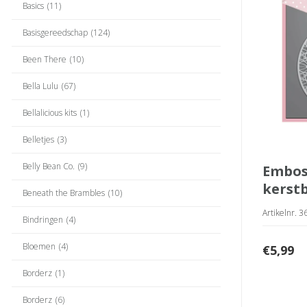
Basics
(11)
Basisgereedschap
(124)
Been There
(10)
Bella Lulu
(67)
Bellalicious kits
(1)
Belletjes
(3)
Belly Bean Co.
(9)
embossingfolder
kerst
Beneath the Brambles
(10)
Artikelnr. 
Bindringen
(4)
Bloemen
(4)
€
5,99
Borderz
(1)
Borderz
(6)