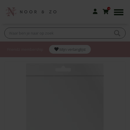
0
Friendz membership
Mijn verlanglijst