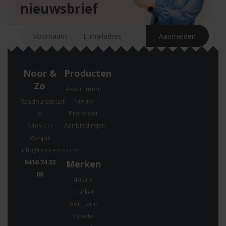
nieuwsbrief
Noor &
Producten
Zo
Assortiment
Nieuw
Raadhuisstraat
Pre-order
8
Aanbiedingen
5165 CH
Waspik
info@noorenzo.com
0416 74 32
Merken
00
49 and
market
AALL and
Create