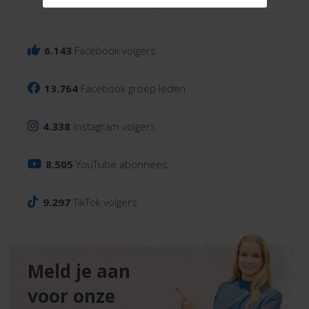
6.143
Facebook volgers
13.764
Facebook groep leden
4.338
Instagram volgers
8.505
YouTube abonnees
9.297
TikTok volgers
Meld je aan
voor onze