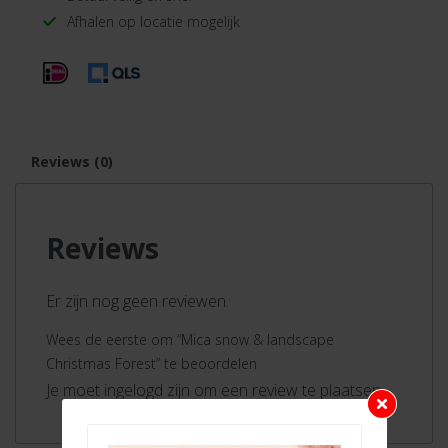
Afhalen op locatie mogelijk
Reviews (0)
Reviews
Er zijn nog geen reviewen.
Wees de eerste om “Mica snow & landscape
Christmas Forest” te beoordelen
Je moet ingelogd zijn om een review te plaatsen.