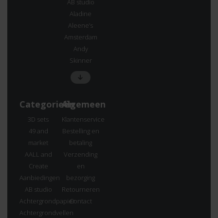
AB studio
Aladine
Aleene’s
Amsterdam
Andy
Skinner
Categorieën
Algemeen
3D sets
Klantenservice
49 and
Bestelling en
market
betaling
AALL and
Verzending
Create
en
Aanbiedingen
bezorging
AB studio
Retourneren
Achtergrondpapier
Contact
Achtergrondvellen