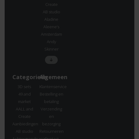
Create
AB studio
Aladine
Aleene’s
Amsterdam
Andy
Skinner
Categorieën
Algemeen
3D sets
Klantenservice
49 and
Bestelling en
market
betaling
AALL and
Verzending
Create
en
Aanbiedingen
bezorging
AB studio
Retourneren
Achtergrondpapier
Contact