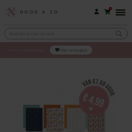
0
Friendz membership
Mijn verlanglijst