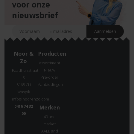
voor onze
nieuwsbrief
Noor &
Producten
Zo
Assortiment
Nieuw
Raadhuisstraat
Pre-order
8
Aanbiedingen
5165 CH
Waspik
info@noorenzo.com
0416 74 32
Merken
00
49 and
market
AALL and