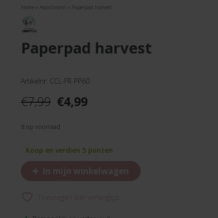
Home
»
Assortiment
»
Paperpad harvest
paperpad harvest
Artikelnr. CCL-FR-PP60
Oorspronkelijke
Huidige
€
7,99
€
4,99
prijs
prijs
was:
is:
8 op voorraad
€7,99.
€4,99.
Koop en verdien 5 punten
+
In mijn winkelwagen
Toevoegen aan verlanglijst