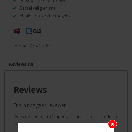
Persoonlijk en vertrouwd
Betaal veilig en snel
Afhalen op locatie mogelijk
Formaat A5 – 3 x 8 vel
Reviews (0)
Reviews
Er zijn nog geen reviewen.
Wees de eerste om “Paperpad harvest” te beoordelen
Je moet ingelogd zijn om een review te plaatsen.