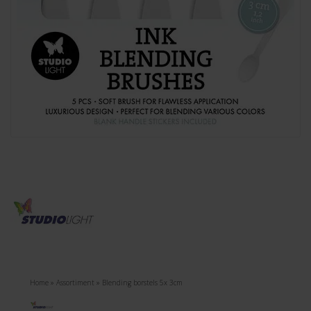
Home
»
Assortiment
»
Blending borstels 5x 3cm