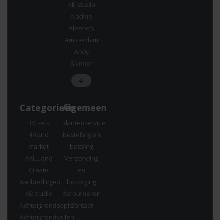
AB studio
Aladine
Aleene’s
Amsterdam
Andy
Skinner
Categorieën
Algemeen
3D sets
Klantenservice
49 and
Bestelling en
market
betaling
AALL and
Verzending
Create
en
Aanbiedingen
bezorging
AB studio
Retourneren
Achtergrondpapier
Contact
Achtergrondvellen