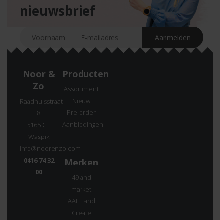
nieuwsbrief
Noor &
Producten
Zo
Assortiment
Nieuw
Raadhuisstraat
Pre-order
8
Aanbiedingen
5165 CH
Waspik
info@noorenzo.com
0416 74 32
Merken
00
49 and
market
AALL and
Create