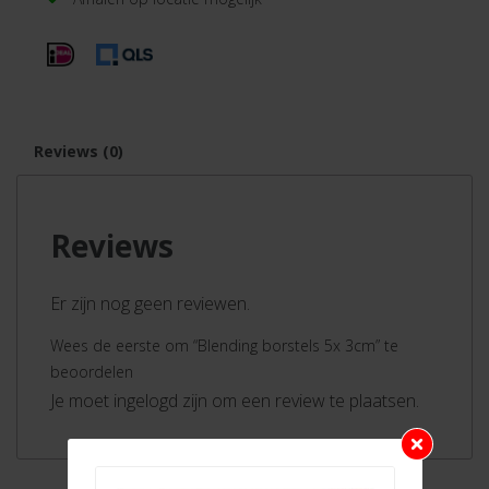
Reviews (0)
Reviews
Er zijn nog geen reviewen.
Wees de eerste om “Blending borstels 5x 3cm” te
beoordelen
Je moet ingelogd zijn om een review te plaatsen.