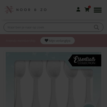
0
Friendz membership
Mijn verlanglijst