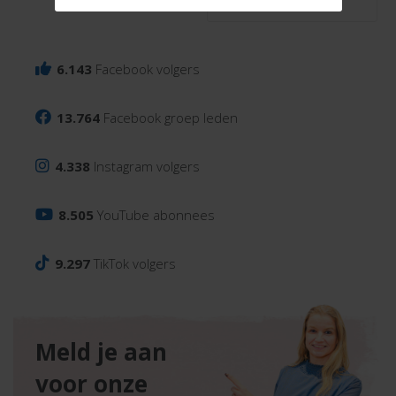
6.143
Facebook volgers
13.764
Facebook groep leden
4.338
Instagram volgers
8.505
YouTube abonnees
9.297
TikTok volgers
Meld je aan
voor onze