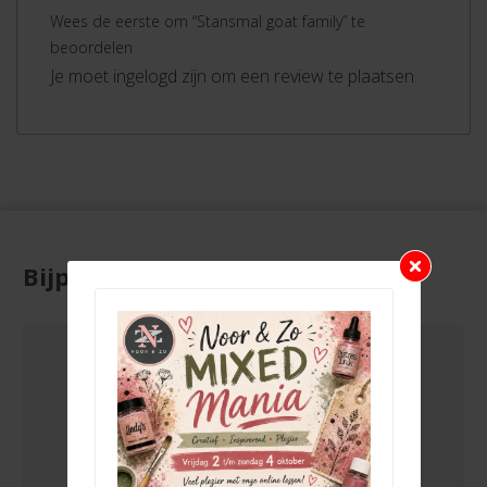
Wees de eerste om “Stansmal goat family” te
beoordelen
Je moet ingelogd zijn om een review te plaatsen.
Bijpassende producten