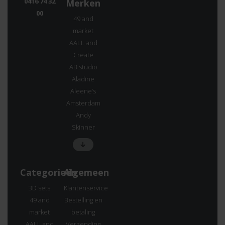
0416 74 32
Merken
00
49 and
market
AALL and
Create
AB studio
Aladine
Aleene’s
Amsterdam
Andy
Skinner
Categorieën
Algemeen
3D sets
Klantenservice
49 and
Bestelling en
market
betaling
AALL and
Verzending