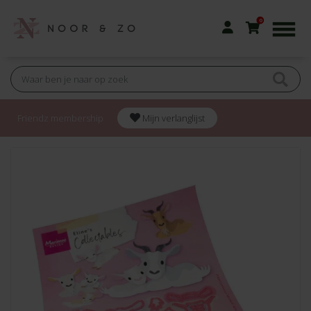
0
Friendz membership
Mijn verlanglijst