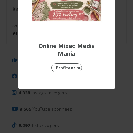
knipvel just
knipvel muisjes
married
Artikelnr. 3000/0103
Artikelnr. 3000/0117
€
1,99
€
1,99
Online Mixed Media
Mania
6.143
Facebook volgers
Profiteer nu
13.764
Facebook groep leden
4.338
Instagram volgers
8.505
YouTube abonnees
9.297
TikTok volgers