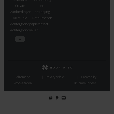
Create
en
Aanbiedingen
bezorging
AB studio
Retourneren
Achtergrondpapier
Contact
Achtergrondvellen
Algemene
Privacybeleid
Created by
voorwaarden.
IkCommuniceer