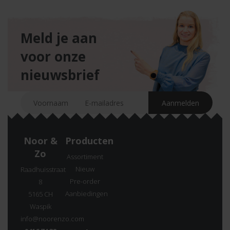
Meld je aan
voor onze
nieuwsbrief
Noor &
Producten
Zo
Assortiment
Nieuw
Raadhuisstraat
Pre-order
8
Aanbiedingen
5165 CH
Waspik
info@noorenzo.com