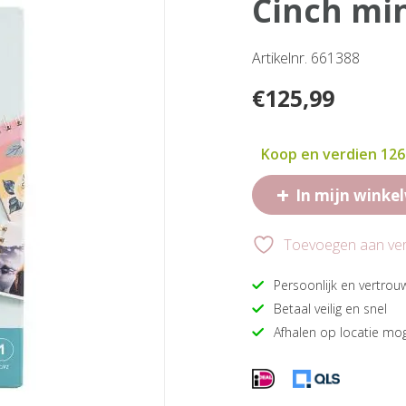
cinch mi
Artikelnr. 661388
€
125,99
Koop en verdien 12
+
In mijn winke
Toevoegen aan verl
Persoonlijk en vertrou
Betaal veilig en snel
Afhalen op locatie mog