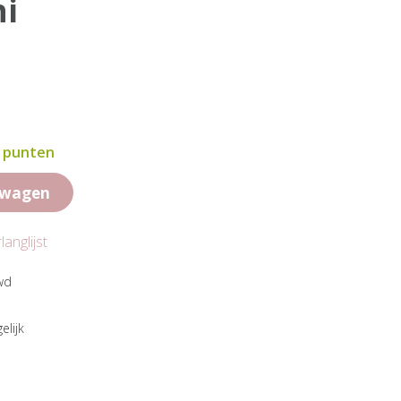
ni
6 punten
lwagen
anglijst
wd
elijk