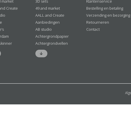
d market
3D sets
Klantenservice
and Create
49 and market
Bestelling en betaling
dio
AALL and Create
Verzending en bezorging
ne
Aanbiedingen
Retourneren
e’s
AB studio
Contact
rdam
Achtergrondpapier
Skinner
Achtergrondvellen
Alg