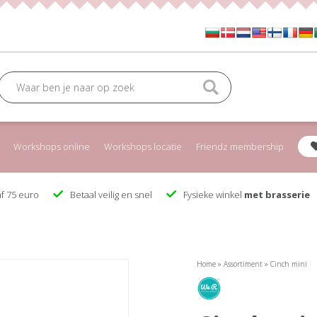
Workshops online
Workshops locatie
Friendz membership
f 75 euro
Betaal veilig en snel
Fysieke winkel
met brasserie
Home
»
Assortiment
»
Cinch mini