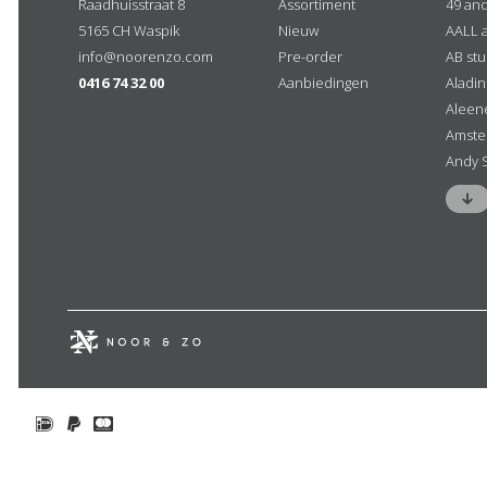
Raadhuisstraat 8
Assortiment
49 an
5165 CH Waspik
Nieuw
AALL 
info@noorenzo.com
Pre-order
AB stu
0416 74 32 00
Aanbiedingen
Aladi
Aleen
Amste
Andy 