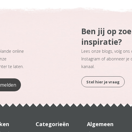
Ben jij op zo
inspiratie?
plande online
Lees onze blogs, volg ons
onze
Instagram of abonneer je
ter te laten.
kanaal.
Stel hier je vraag
ken
Categorieën
Algemeen