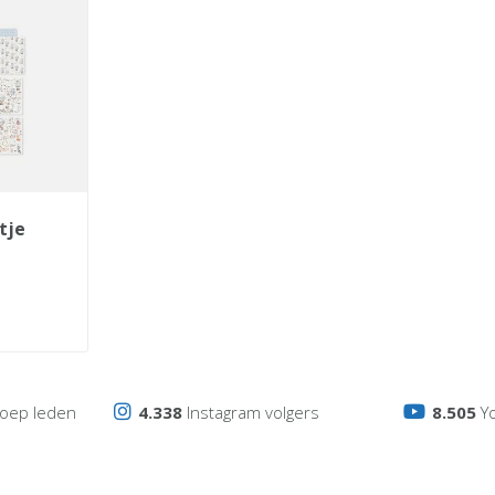
oep leden
4.338
Instagram volgers
8.505
Y