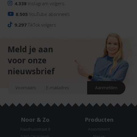
4.338
Instagram volgers
8.505
YouTube abonnees
9.297
TikTok volgers
Meld je aan
voor onze
nieuwsbrief
Noor & Zo
Producten
Raadhuisstraat 8
Assortiment
5165 CH Waspik
Nieuw