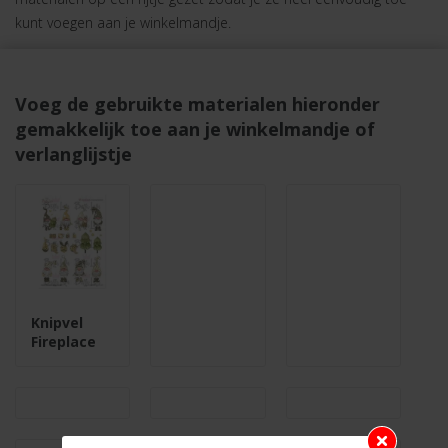
kunt voegen aan je winkelmandje.
Voeg de gebruikte materialen hieronder
gemakkelijk toe aan je winkelmandje of
verlanglijstje
Knipvel
Fireplace