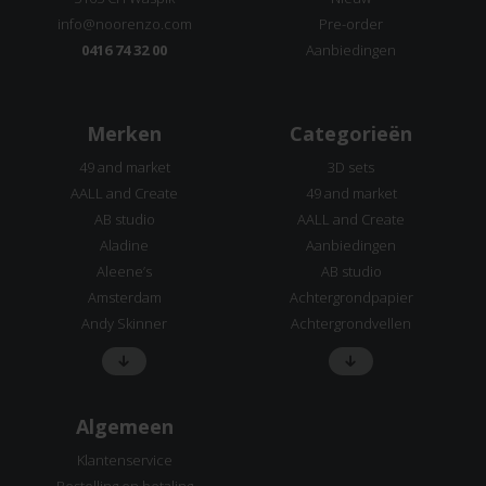
info@noorenzo.com
Pre-order
0416 74 32 00
Aanbiedingen
Merken
Categorieën
49 and market
3D sets
AALL and Create
49 and market
AB studio
AALL and Create
Aladine
Aanbiedingen
Aleene’s
AB studio
Amsterdam
Achtergrondpapier
Andy Skinner
Achtergrondvellen
Algemeen
Klantenservice
Bestelling en betaling