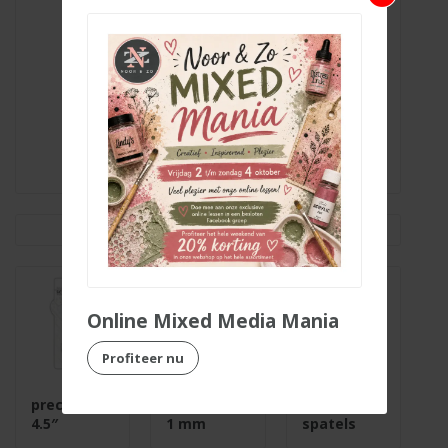
Paperpad
santa stop
here
Online Mixed Media Mania
Profiteer nu
precisieschaar
Foamtape
Plastic
4.5″
1 mm
spatels