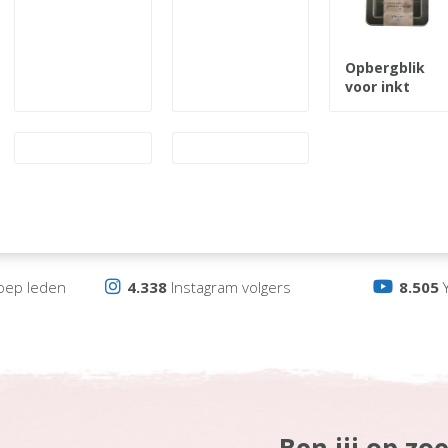
Opbergblik
voor inkt
oep leden
4.338
Instagram volgers
8.505
Y