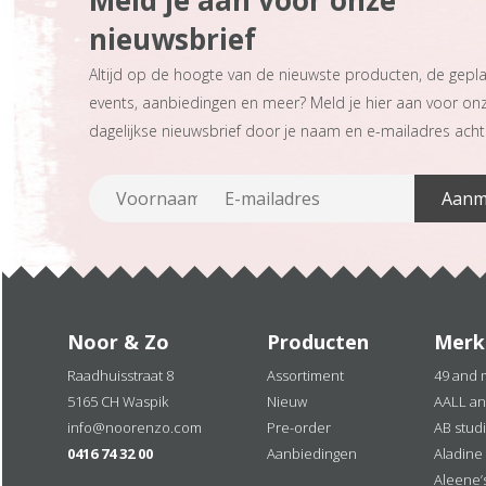
Meld je aan voor onze
nieuwsbrief
Altijd op de hoogte van de nieuwste producten, de gepl
events, aanbiedingen en meer? Meld je hier aan voor on
dagelijkse nieuwsbrief door je naam en e-mailadres achte
Noor & Zo
Producten
Merk
Raadhuisstraat 8
Assortiment
49 and 
5165 CH Waspik
Nieuw
AALL an
info@noorenzo.com
Pre-order
AB stud
0416 74 32 00
Aanbiedingen
Aladine
Aleene’