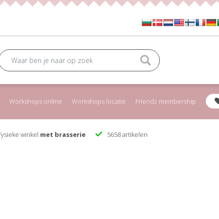
Workshops online
Workshops locatie
Friendz membership
ysieke winkel
met brasserie
5658 artikelen