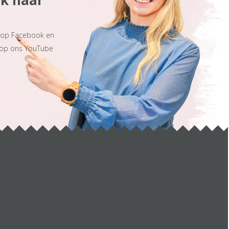
ek naar
s op Facebook en
 op ons YouTube