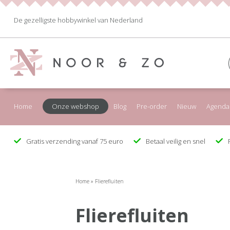
De gezelligste hobbywinkel van Nederland
Home
Onze webshop
Blog
Pre-order
Nieuw
Agenda
Gratis verzending vanaf 75 euro
Betaal veilig en snel
F
Home
»
Flierefluiten
Flierefluiten