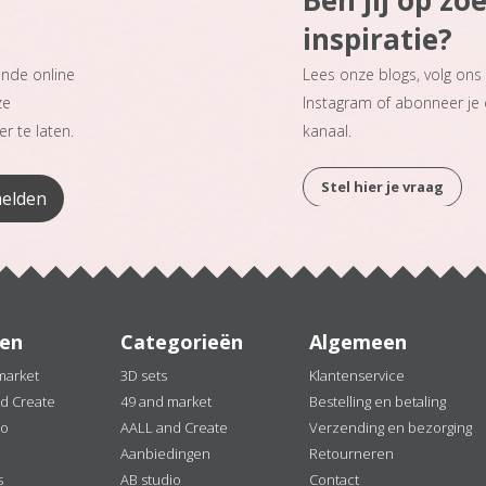
Ben jij op zo
inspiratie?
ande online
Lees onze blogs, volg on
ze
Instagram of abonneer je
r te laten.
kanaal.
Stel hier je vraag
en
Categorieën
Algemeen
market
3D sets
Klantenservice
d Create
49 and market
Bestelling en betaling
io
AALL and Create
Verzending en bezorging
Aanbiedingen
Retourneren
s
AB studio
Contact