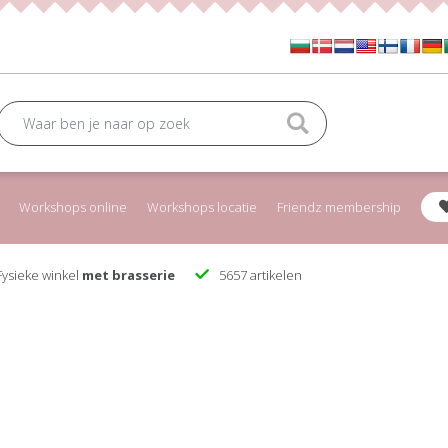
Workshops online
Workshops locatie
Friendz membership
ysieke winkel
met brasserie
5657 artikelen