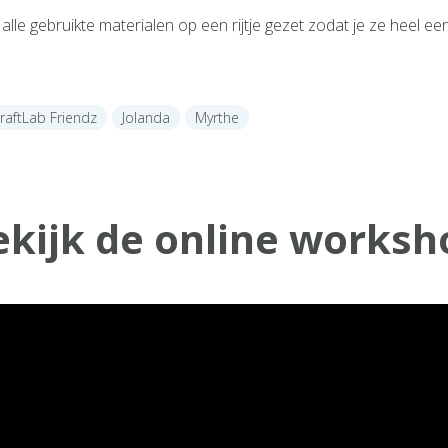
lle gebruikte materialen op een rijtje gezet zodat je ze heel e
raftLab Friendz
Jolanda
Myrthe
ekijk de online worksh