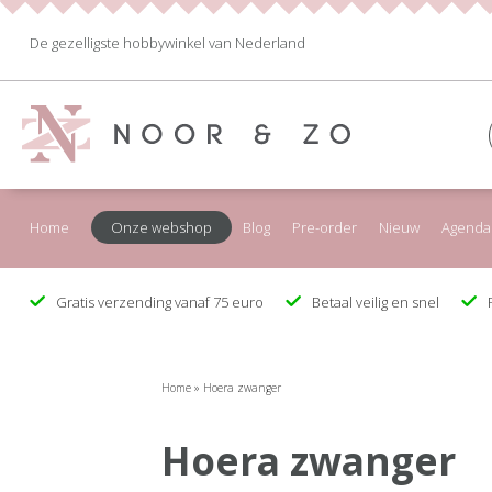
De gezelligste hobbywinkel van Nederland
Home
Onze webshop
Blog
Pre-order
Nieuw
Agenda
Gratis verzending vanaf 75 euro
Betaal veilig en snel
F
Home
»
Hoera zwanger
Hoera zwanger