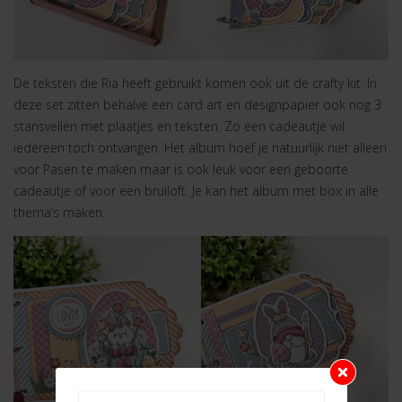
De teksten die Ria heeft gebruikt komen ook uit de crafty kit. In
deze set zitten behalve een card art en designpapier ook nog 3
stansvellen met plaatjes en teksten. Zo een cadeautje wil
iedereen toch ontvangen. Het album hoef je natuurlijk niet alleen
voor Pasen te maken maar is ook leuk voor een geboorte
cadeautje of voor een bruiloft. Je kan het album met box in alle
thema’s maken.