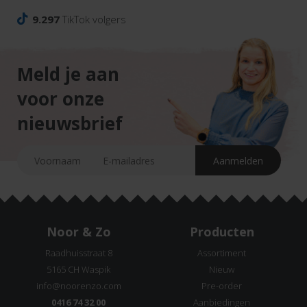
9.297
TikTok volgers
Meld je aan
voor onze
nieuwsbrief
Noor & Zo
Producten
Raadhuisstraat 8
Assortiment
5165 CH Waspik
Nieuw
info@noorenzo.com
Pre-order
0416 74 32 00
Aanbiedingen