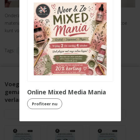
Onderaan deze blog hebben we voor jullie alle gebruikte
materialen op een rijtje gezet zodat je ze heel eenvoudig toe
kunt voegen aan je winkelmandje.
Tags:
Dutch Doobadoo
Ria
Voorjaar
Voeg de gebruikte materialen hieronder
Online Mixed Media Mania
gemakkelijk toe aan je winkelmandje of
verlanglijstje
Profiteer nu