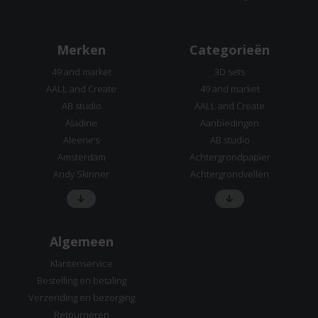
Merken
Categorieën
49 and market
3D sets
AALL and Create
49 and market
AB studio
AALL and Create
Aladine
Aanbiedingen
Aleene’s
AB studio
Amsterdam
Achtergrondpapier
Andy Skinner
Achtergrondvellen
Algemeen
Klantenservice
Bestelling en betaling
Verzending en bezorging
Retourneren