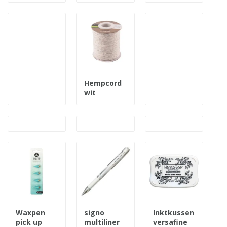
Hempcord
wit
Waxpen
signo
Inktkussen
pick up
multiliner
versafine