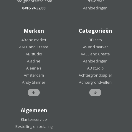
info@noorenzo.com
Pre-order
0416 74 32 00
Aanbiedingen
Merken
Categorieën
49 and market
3D sets
AALL and Create
49 and market
AB studio
AALL and Create
Aladine
Aanbiedingen
Aleene’s
AB studio
Amsterdam
Achtergrondpapier
Andy Skinner
Achtergrondvellen
Algemeen
Klantenservice
Bestelling en betaling