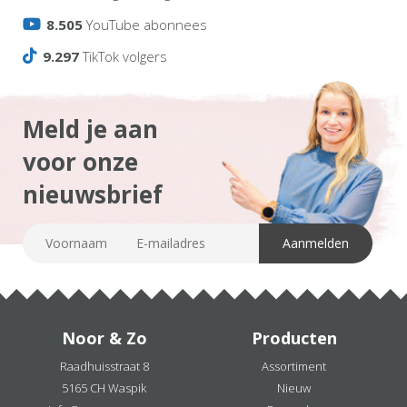
8.505
YouTube abonnees
9.297
TikTok volgers
Meld je aan
voor onze
nieuwsbrief
Noor & Zo
Producten
Raadhuisstraat 8
Assortiment
5165 CH Waspik
Nieuw