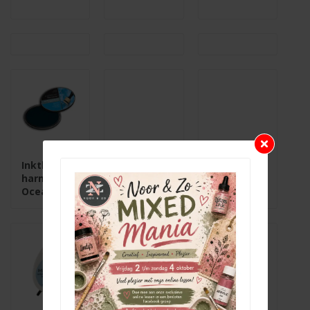
Inktkussen
harmony
Ocean Blue