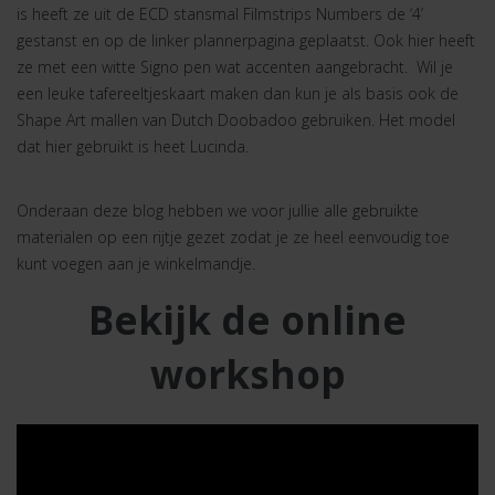
is heeft ze uit de ECD stansmal Filmstrips Numbers de ‘4’
gestanst en op de linker plannerpagina geplaatst. Ook hier heeft
ze met een witte Signo pen wat accenten aangebracht. Wil je
een leuke tafereeltjeskaart maken dan kun je als basis ook de
Shape Art mallen van Dutch Doobadoo gebruiken. Het model
dat hier gebruikt is heet Lucinda.
Onderaan deze blog hebben we voor jullie alle gebruikte
materialen op een rijtje gezet zodat je ze heel eenvoudig toe
kunt voegen aan je winkelmandje.
Bekijk de online
workshop