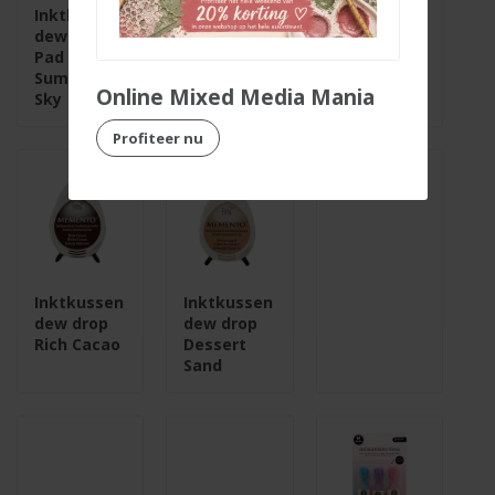
Inktkussen
Inktkussen
Inktkussen
dew drop
dew drop
dew drop
Pad
Tangelo
Bamboo
Summer
Leaves
Online Mixed Media Mania
Sky
Profiteer nu
Inktkussen
Inktkussen
dew drop
dew drop
Rich Cacao
Dessert
Sand