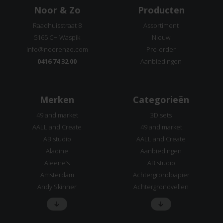
Noor & Zo
Producten
Raadhuisstraat 8
Assortiment
5165 CH Waspik
Nieuw
info@noorenzo.com
Pre-order
0416 74 32 00
Aanbiedingen
Merken
Categorieën
49 and market
3D sets
AALL and Create
49 and market
AB studio
AALL and Create
Aladine
Aanbiedingen
Aleene’s
AB studio
Amsterdam
Achtergrondpapier
Andy Skinner
Achtergrondvellen