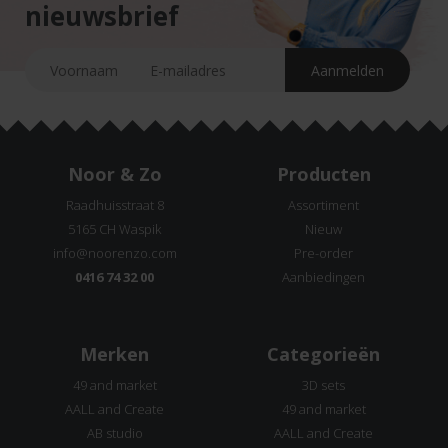
nieuwsbrief
Noor & Zo
Producten
Raadhuisstraat 8
Assortiment
5165 CH Waspik
Nieuw
info@noorenzo.com
Pre-order
0416 74 32 00
Aanbiedingen
Merken
Categorieën
49 and market
3D sets
AALL and Create
49 and market
AB studio
AALL and Create