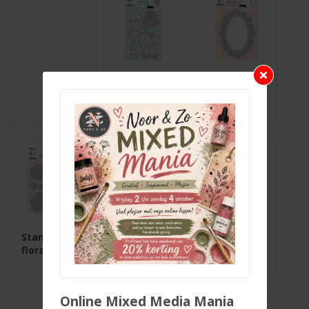
Stansmal
Stansmal
friendz
ovaal
marvin
jennifer
Stansmal
Paperpad
florals
spring
meadow
Online Mixed Media Mania