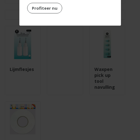
Profiteer nu
Lijmflesjes
Waxpen
pick up
tool
navulling