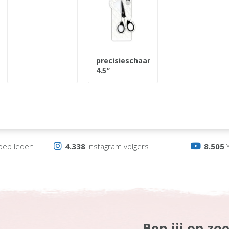
precisieschaar
4.5″
oep leden
4.338
Instagram volgers
8.505
Y
Ben jij op zo