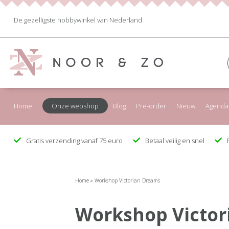
De gezelligste hobbywinkel van Nederland
Home
Onze webshop
Blog
Pre-order
Nieuw
Agenda
Gratis verzending vanaf 75 euro
Betaal veilig en snel
F
Home
»
Workshop Victorian Dreams
Workshop Victor