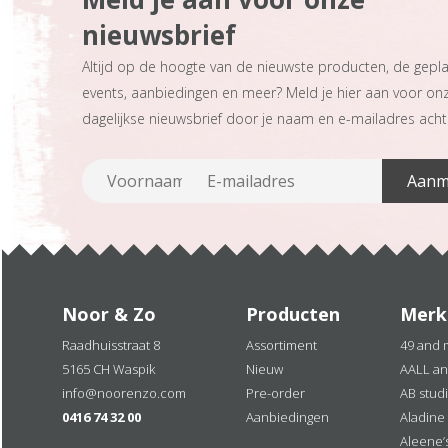
nieuwsbrief
Altijd op de hoogte van de nieuwste producten, de gepl
events, aanbiedingen en meer? Meld je hier aan voor on
dagelijkse nieuwsbrief door je naam en e-mailadres achte
Noor & Zo
Producten
Merk
Raadhuisstraat 8
Assortiment
49 and 
5165 CH Waspik
Nieuw
AALL an
info@noorenzo.com
Pre-order
AB stud
0416 74 32 00
Aanbiedingen
Aladine
Aleene’