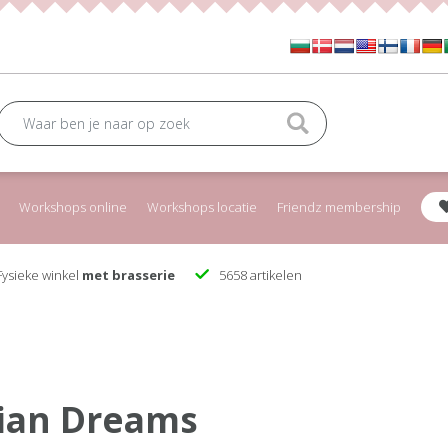
Workshops online
Workshops locatie
Friendz membership
ysieke winkel
met brasserie
5658 artikelen
ian Dreams