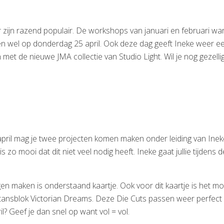
jn razend populair. De workshops van januari en februari waren
 wel op donderdag 25 april. Ook deze dag geeft Ineke weer e
t de nieuwe JMA collectie van Studio Light. Wil je nog gezelli
il mag je twee projecten komen maken onder leiding van Ineke 
 zo mooi dat dit niet veel nodig heeft. Ineke gaat jullie tijden
gen maken is onderstaand kaartje. Ook voor dit kaartje is het m
stansblok Victorian Dreams. Deze Die Cuts passen weer perfect 
il? Geef je dan snel op want vol = vol.