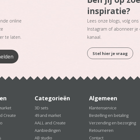
inspiratie?
ande online
Lees onze blogs, volg on
ze
Instagram of abonneer je
r te laten.
kanaal.
Stel hier je vraag
en
Categorieën
Algemeen
market
3D sets
Klantenservice
d Create
49 and market
Bestelling en betaling
io
AALL and Create
Verzending en bezorging
Aanbiedingen
Retourneren
s
AB studio
Contact