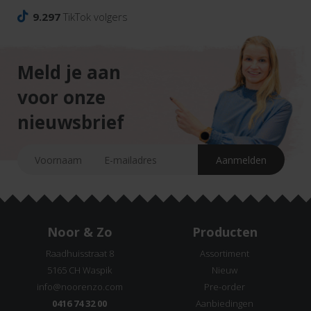
9.297
TikTok volgers
Meld je aan
voor onze
nieuwsbrief
Noor & Zo
Producten
Raadhuisstraat 8
Assortiment
5165 CH Waspik
Nieuw
info@noorenzo.com
Pre-order
0416 74 32 00
Aanbiedingen