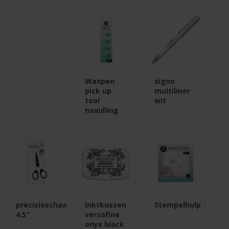
Waxpen
signo
pick up
multiliner
tool
wit
navulling
precisieschaar
Inktkussen
Stempelhulp
4.5″
versafine
onyx black