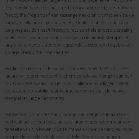
In de nieuwe collectie Jungle Party zit ook deze leuke Freddy the
frog. Natalie heeft met het stuk bamboe wat ook bij de mal van
Freddy the Frog zit zelf een raster gemaakt en dit met een stukje
touw aan elkaar vastgebonden. Hoe leuk is dat! Als je de lange
tong weglaat dan heeft Freddy direct een hele andere uitstraling
zoals je ziet op onderstaand kaartje. In de nieuwe stempelset
Jungle Sentiments zitten ook passende teksten om te gebruiken
op al je Freddy the Frog kaartjes.
Het liefste diertje uit de jungle is toch wel Slow the Sloth. Deze
luiaard wil je toch hebben! Kijk hem eens lekker hangen aan een
tak. Ook deze luiaard kun je in verschillende houdingen maken.
De teksten op Natalie haar kaartje komen ook uit de nieuwe
stempelset Jungle Sentiments.
Natalie laat op onderstaand kaartje zien dat je de luiaard ook
heel leuk achter een tekst uit kunt laten piepen door maar een
gedeelte van zijn bovenlijf uit te stansen. Door de handjes los te
knippen kun je deze leuk over de tekst heen laten hangen.