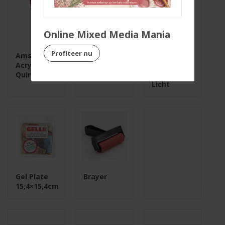
Online Mixed Media Mania
Profiteer nu
Amsterdam
Amsterdam
Amsterdam
Acrylverf
Acrylverf
Acrylverf
Quinacridoneroze
Turkooisgroen
Olijfgroen
Licht
Gel Plate
Brayer
15,4×15,4cm