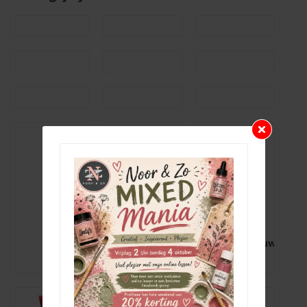
Amsterdam
Amsterdam
Acrylverf
Acrylverf
Ultramarijnviolet
Koningsblauw
Licht