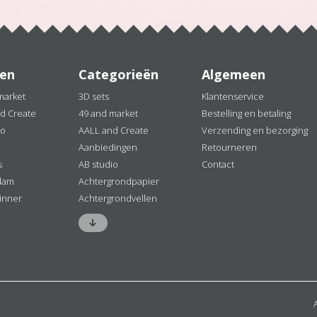
en
Categorieën
Algemeen
market
3D sets
Klantenservice
d Create
49 and market
Bestelling en betaling
io
AALL and Create
Verzending en bezorging
Aanbiedingen
Retourneren
s
AB studio
Contact
dam
Achtergrondpapier
inner
Achtergrondvellen