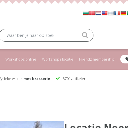
Workshops online
Workshops locatie
Friendz membership
ysieke winkel
met brasserie
5701 artikelen
Locatie Noor