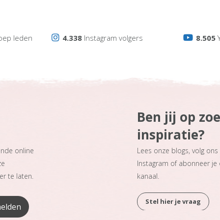
oep leden
4.338
Instagram volgers
8.505
Y
Ben jij op zo
inspiratie?
ande online
Lees onze blogs, volg on
ze
Instagram of abonneer je
r te laten.
kanaal.
Stel hier je vraag