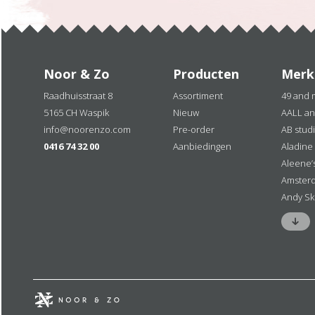
Noor & Zo
Producten
Merk
Raadhuisstraat 8
Assortiment
49 and 
5165 CH Waspik
Nieuw
AALL an
info@noorenzo.com
Pre-order
AB stud
0416 74 32 00
Aanbiedingen
Aladine
Aleene’
Amster
Andy Sk