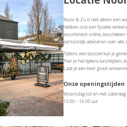
Noor & Zo is niet alleen een 
hebben ook een fysieke winkel 
assortiment online, beschikken 
persoonlijk adviseren over alle a
Tijdens een bezoek kun je genie
Plan je het tijdens lunchtijden, 
Laat je een keer goed verwenne
Onze openingstijden
Woensdag tot en met zaterdag
10.00 – 16.00 uur