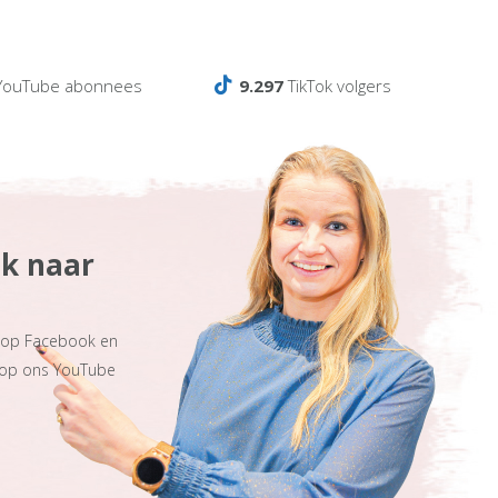
ouTube abonnees
9.297
TikTok volgers
ek naar
s op Facebook en
 op ons YouTube