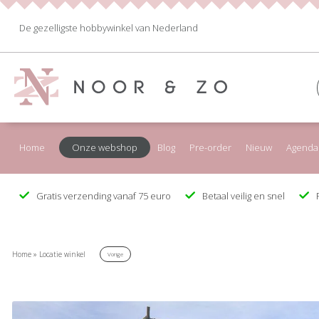
De gezelligste hobbywinkel van Nederland
Home
Onze webshop
Blog
Pre-order
Nieuw
Agenda
Gratis verzending vanaf 75 euro
Betaal veilig en snel
F
Home
»
Locatie winkel
Vorige