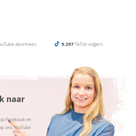
ouTube abonnees
9.297
TikTok volgers
ek naar
 op Facebook en
 op ons YouTube