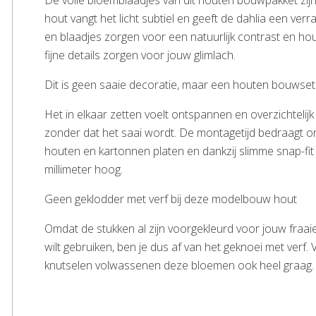
De volle bloemblaadjes van dit houten bouwpakket zijn
hout vangt het licht subtiel en geeft de dahlia een ve
en blaadjes zorgen voor een natuurlijk contrast en houd
fijne details zorgen voor jouw glimlach.
Dit is geen saaie decoratie, maar een houten bouwset m
Het in elkaar zetten voelt ontspannen en overzichtelij
zonder dat het saai wordt. De montagetijd bedraagt on
houten en kartonnen platen en dankzij slimme snap-fit ver
millimeter hoog.
Geen geklodder met verf bij deze modelbouw hout
Omdat de stukken al zijn voorgekleurd voor jouw fraaie
wilt gebruiken, ben je dus af van het geknoei met verf.
knutselen volwassenen deze bloemen ook heel graag.