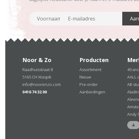
Noor & Zo
Producten
Mer
Raadhuisstraat 8
Assortiment
49 an
5165 CH Waspik
Nieuw
AALL 
info@noorenzo.com
Pre-order
AB stu
0416 74 32 00
Aanbiedingen
Aladi
Aleen
Amste
Andy 