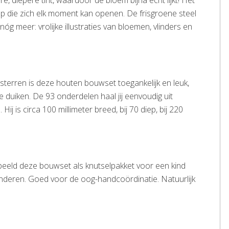
 diepere tint, waardoor de bloem bijna echt lijkt! Het
nop die zich elk moment kan openen. De frisgroene steel
óg meer: vrolijke illustraties van bloemen, vlinders en
 sterren is deze houten bouwset toegankelijk en leuk,
 duiken. De 93 onderdelen haal jij eenvoudig uit
ij is circa 100 millimeter breed, bij 70 diep, bij 220
orbeeld deze bouwset als knutselpakket voor een kind
 kinderen. Goed voor de oog-handcoördinatie. Natuurlijk