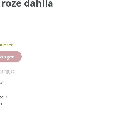
l roze dahlia
 punten
lwagen
anglijst
wd
elijk
en