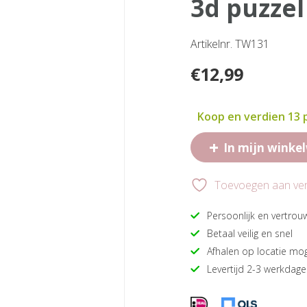
3d puzze
Artikelnr. TW131
€
12,99
Koop en verdien 13
+
In mijn winke
Toevoegen aan verl
Persoonlijk en vertrou
Betaal veilig en snel
Afhalen op locatie mog
Levertijd 2-3 werkdag