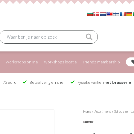
Workshops online
Workshops locatie
Friendz membership
f 75 euro
Betaal veilig en snel
Fysieke winkel
met brasserie
Home
»
Assortiment
»
3d puzzel roz