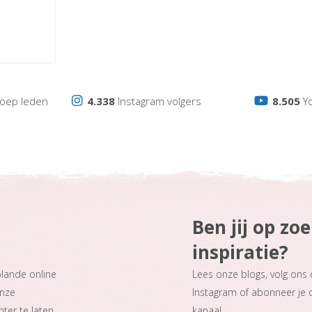
oep leden
4.338
Instagram volgers
8.505
Y
Ben jij op zo
inspiratie?
plande online
Lees onze blogs, volg ons
onze
Instagram of abonneer je
ter te laten.
kanaal.