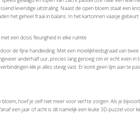
 speels gelaagd en lopen van zacht pastelroze naar een warmere,
rrassend levendige uitstraling. Naast de open bloem staat een k
en het geheel fraai in balans. In het kartonnen vaasje gebeurt n
et een dosis fleurigheid in elke ruimte
k door de fijne handleiding. Met een moeilijkheidsgraad van twee
geveer anderhalf uur, precies lang genoeg om er echt even in te
bindingen klik je alles stevig vast. Er komt geen lijm aan te pas. H
 bloem, hoef je zelf niet meer voor verf te zorgen. Als je bijvo
 Vanaf een jaar of acht is dit namelijk een leuke 3D-puzzel voor