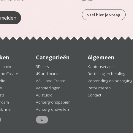
Stel hier je vraag
ken
Categorieën
Algemeen
d market
3D sets
Klantenservice
and Create
49 and market
Bestelling en betaling
dio
AALL and Create
Verzending en bezorging
ne
Aanbiedingen
Retourneren
e’s
AB studio
Contact
rdam
Achtergrondpapier
Skinner
Achtergrondvellen