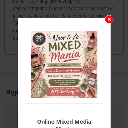
hamer. Dat hangt allemaal op het
gereedschapsbord. Je accuboormachine staat op
je werkbank waarvan de laatjes echt open kunnen.
Een rolkar met tools staat klaar om banden te
monteren. Omdat je lekkende oliekannen hebt,
staat er een bord met ‘Pas op, slipgevaar!’.
Bijpassende producten
Online Mixed Media