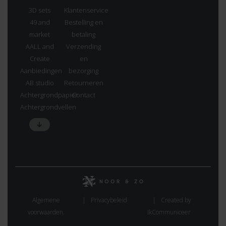
3D sets
Klantenservice
49 and
Bestelling en
market
betaling
AALL and
Verzending
Create
en
Aanbiedingen
bezorging
AB studio
Retourneren
Achtergrondpapier
Contact
Achtergrondvellen
Algemene
Privacybeleid
Created by
voorwaarden.
IkCommuniceer