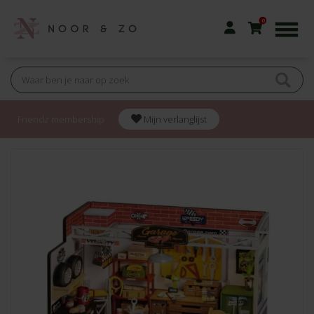
0
Friendz membership
Mijn verlanglijst