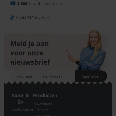
8.505
YouTube abonnees
9.297
TikTok volgers
Meld je aan
voor onze
nieuwsbrief
Noor &
Producten
Zo
Assortiment
Nieuw
Raadhuisstraat
Pre-order