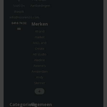
8
Aanbiedingen
5165 CH
Waspik
info@noorenzo.com
0416 74 32
Merken
00
49 and
market
AALL and
Create
AB studio
Aladine
Aleene’s
Amsterdam
Andy
Skinner
Categorieën
Algemeen