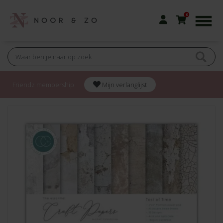
0
Friendz membership
Mijn verlanglijst