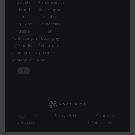
3D sets
Klantenservice
49 and
Bestelling en
market
betaling
AALL and
Verzending
Create
en
Aanbiedingen
bezorging
AB studio
Retourneren
Achtergrondpapier
Contact
Achtergrondvellen
Algemene
Privacybeleid
Created by
voorwaarden.
IkCommuniceer