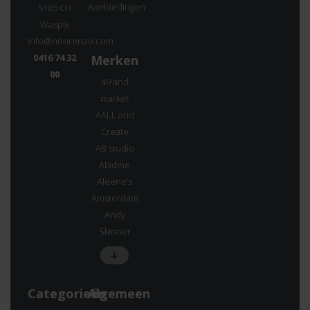
Aanbiedingen
5165 CH
Waspik
info@noorenzo.com
0416 74 32
Merken
00
49 and
market
AALL and
Create
AB studio
Aladine
Aleene’s
Amsterdam
Andy
Skinner
Categorieën
Algemeen