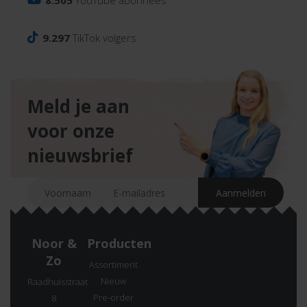
8.505
YouTube abonnees
9.297
TikTok volgers
Meld je aan
voor onze
nieuwsbrief
Noor &
Producten
Zo
Assortiment
Nieuw
Raadhuisstraat
Pre-order
8