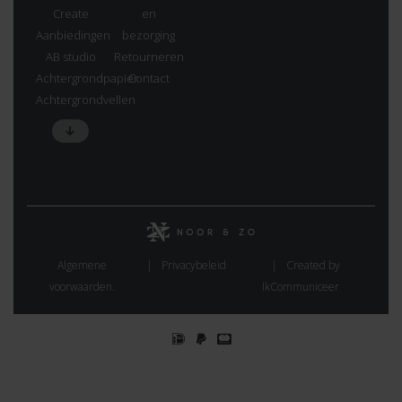
Create
en
Aanbiedingen
bezorging
AB studio
Retourneren
Achtergrondpapier
Contact
Achtergrondvellen
Algemene
Privacybeleid
Created by
voorwaarden.
IkCommuniceer