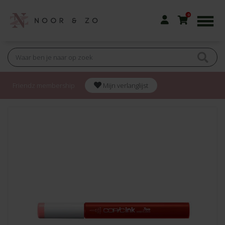
0
Friendz membership
Mijn verlanglijst