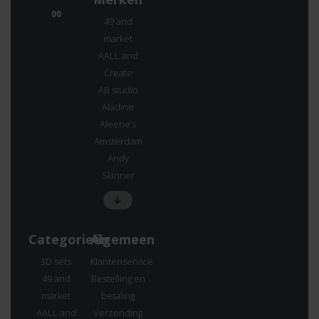
00
49 and
market
AALL and
Create
AB studio
Aladine
Aleene’s
Amsterdam
Andy
Skinner
Categorieën
Algemeen
3D sets
Klantenservice
49 and
Bestelling en
market
betaling
AALL and
Verzending