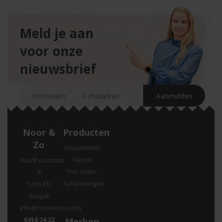
Meld je aan
voor onze
nieuwsbrief
Noor &
Producten
Zo
Assortiment
Nieuw
Raadhuisstraat
Pre-order
8
Aanbiedingen
5165 CH
Waspik
info@noorenzo.com
0416 74 32
Merken