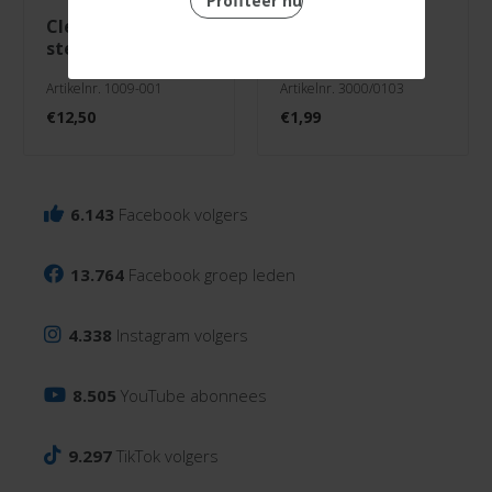
Profiteer nu
clean easy
knipvel just
stempelreinigerdoos
married
Artikelnr. 1009-001
Artikelnr. 3000/0103
€
12,50
€
1,99
6.143
Facebook volgers
13.764
Facebook groep leden
4.338
Instagram volgers
8.505
YouTube abonnees
9.297
TikTok volgers