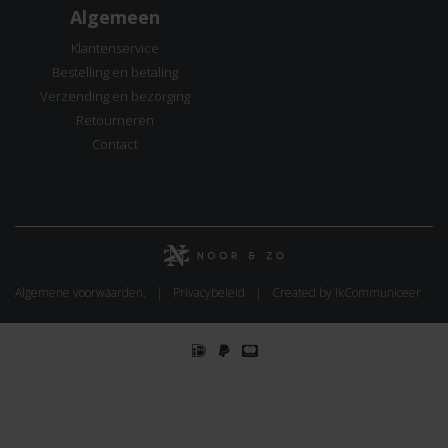
Algemeen
Klantenservice
Bestelling en betaling
Verzending en bezorging
Retourneren
Contact
Algemene voorwaarden.
Privacybeleid
Created by IkCommuniceer