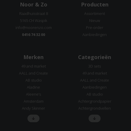
Noor & Zo
Producten
Raadhuisstraat 8
Assortiment
5165 CH Waspik
Nieuw
info@noorenzo.com
Pre-order
0416 74 32 00
Aanbiedingen
Merken
Categorieën
49 and market
3D sets
AALL and Create
49 and market
AB studio
AALL and Create
Aladine
Aanbiedingen
Aleene’s
AB studio
Amsterdam
Achtergrondpapier
Andy Skinner
Achtergrondvellen