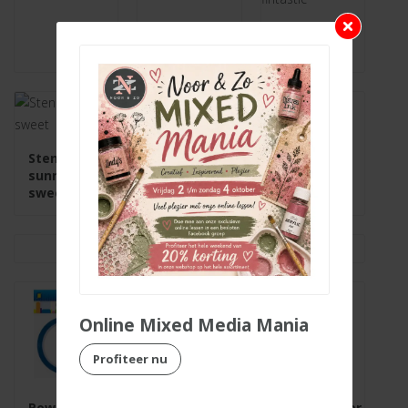
Stempel
fintastic
Stencil
sunray
sweet
Online Mixed Media Mania
Profiteer nu
Power tape
Foamtape
Papiersnijder