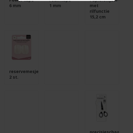
6 mm
1 mm
met
rilfunctie
15,2 cm
reservemesjes
2 st.
precisieschaar