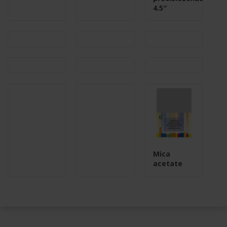
4.5″
Mica
acetate