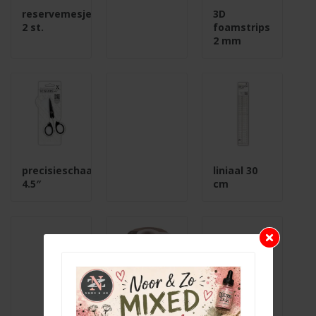
reservemesjes
3D
2 st.
foamstrips
2 mm
precisieschaar
liniaal 30
4.5″
cm
Hempcord