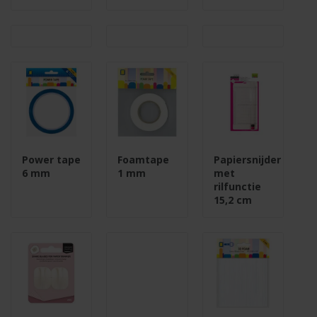
Power tape
Foamtape
Papiersnijder
6 mm
1 mm
met
rilfunctie
15,2 cm