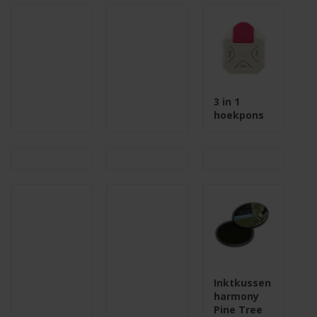
3 in 1
hoekpons
Inktkussen
harmony
Pine Tree