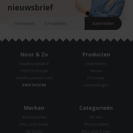
nieuwsbrief
Noor & Zo
Producten
Raadhuisstraat 8
Assortiment
5165 CH Waspik
Nieuw
info@noorenzo.com
Pre-order
0416 74 32 00
Aanbiedingen
Merken
Categorieën
49 and market
3D sets
AALL and Create
49 and market
AB studio
AALL and Create