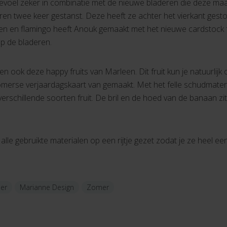
evoel zeker in combinatie met de nieuwe bladeren die deze maa
eren twee keer gestanst. Deze heeft ze achter het vierkant gest
en en flamingo heeft Anouk gemaakt met het nieuwe cardstock 
p de bladeren.
tten ook deze happy fruits van Marleen. Dit fruit kun je natuurl
erse verjaardagskaart van gemaakt. Met het felle schudmateria
schillende soorten fruit. De bril en de hoed van de banaan zitte
lle gebruikte materialen op een rijtje gezet zodat je ze heel e
er
Marianne Design
Zomer