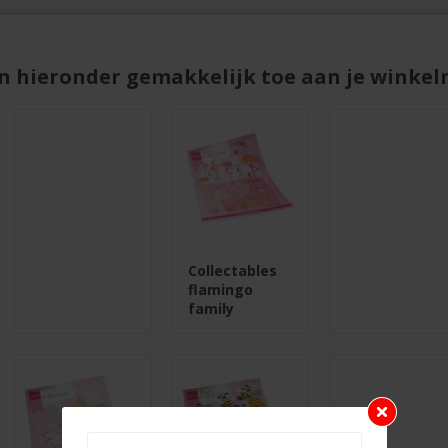
n hieronder gemakkelijk toe aan je winkelm
Collectables
flamingo
family