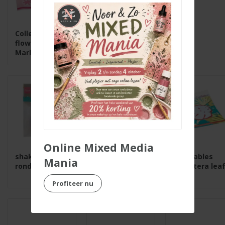
Collectables
Collectables
flowers by
bijtjes
Marlen
Online Mixed Media
shaker blister
Creatables
Mania
rond klein
monstera lea
Profiteer nu