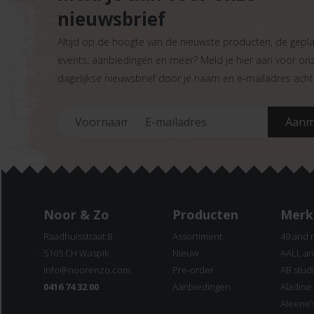
nieuwsbrief
Altijd op de hoogte van de nieuwste producten, de gepl
events, aanbiedingen en meer? Meld je hier aan voor on
dagelijkse nieuwsbrief door je naam en e-mailadres achte
Noor & Zo
Producten
Merk
Raadhuisstraat 8
Assortiment
49 and 
5165 CH Waspik
Nieuw
AALL an
info@noorenzo.com
Pre-order
AB stud
0416 74 32 00
Aanbiedingen
Aladine
Aleene’