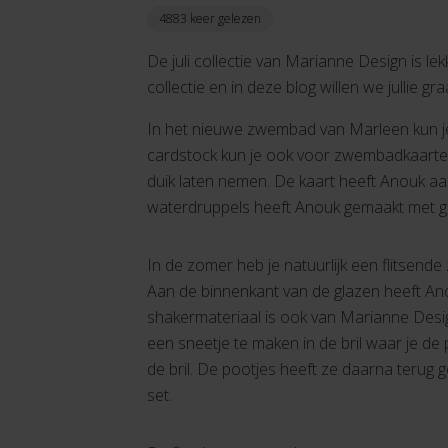
4883 keer gelezen
De juli collectie van Marianne Design is l
collectie en in deze blog willen we jullie gr
In het nieuwe zwembad van Marleen kun je 
cardstock kun je ook voor zwembadkaarten 
duik laten nemen. De kaart heeft Anouk aa
waterdruppels heeft Anouk gemaakt met g
In de zomer heb je natuurlijk een flitsende
Aan de binnenkant van de glazen heeft A
shakermateriaal is ook van Marianne Desig
een sneetje te maken in de bril waar je d
de bril. De pootjes heeft ze daarna terug g
set.