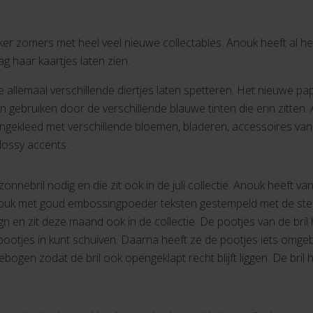
ekker zomers met heel veel nieuwe collectables. Anouk heeft al 
aag haar kaartjes laten zien.
allemaal verschillende diertjes laten spetteren. Het nieuwe p
gebruiken door de verschillende blauwe tinten die erin zitten
ngekleed met verschillende bloemen, bladeren, accessoires van
lossy accents.
 zonnebril nodig en die zit ook in de juli collectie. Anouk heeft
nouk met goud embossingpoeder teksten gestempeld met de ste
n en zit deze maand ook in de collectie. De pootjes van de bril
e pootjes in kunt schuiven. Daarna heeft ze de pootjes iets omg
ebogen zodat de bril ook opengeklapt recht blijft liggen. De bril