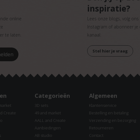
inspiratie?
ande online
Lees onze blogs, volg on
ze
Instagram of abonneer je
r te laten.
kanaal.
Stel hier je vraag
en
Categorieën
Algemeen
market
3D sets
Klantenservice
d Create
49 and market
Bestelling en betaling
io
AALL and Create
Verzending en bezorging
Aanbiedingen
Retourneren
s
AB studio
Contact