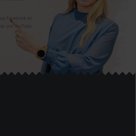
s op Facebook en
 op ons YouTube