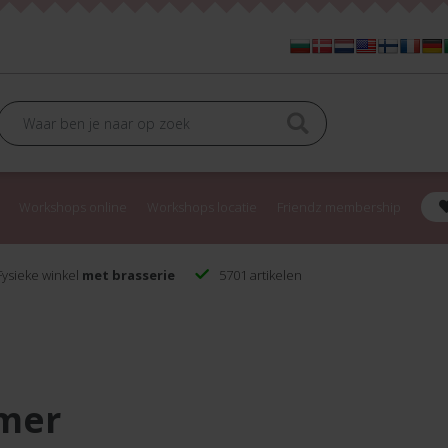
Workshops online
Workshops locatie
Friendz membership
ysieke winkel
met brasserie
5701 artikelen
omer