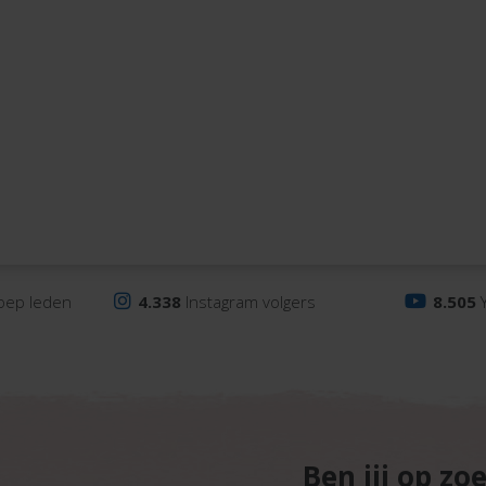
oep leden
4.338
Instagram volgers
8.505
Y
Ben jij op zo