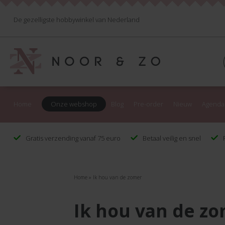
De gezelligste hobbywinkel van Nederland
Home
Onze webshop
Blog
Pre-order
Nieuw
Agenda
Gratis verzending vanaf 75 euro
Betaal veilig en snel
F
Home
»
Ik hou van de zomer
Ik hou van de z