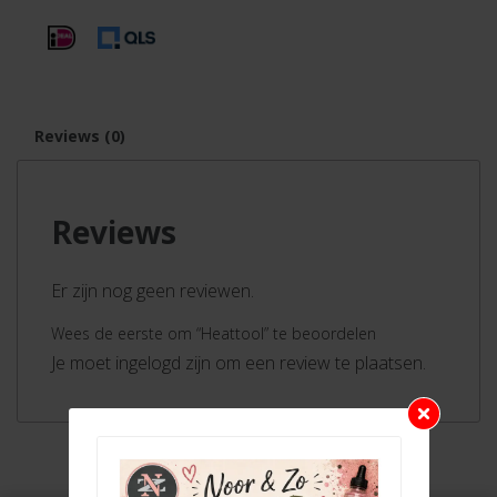
Reviews (0)
Reviews
Er zijn nog geen reviewen.
Wees de eerste om “Heattool” te beoordelen
Je moet ingelogd zijn om een review te plaatsen.