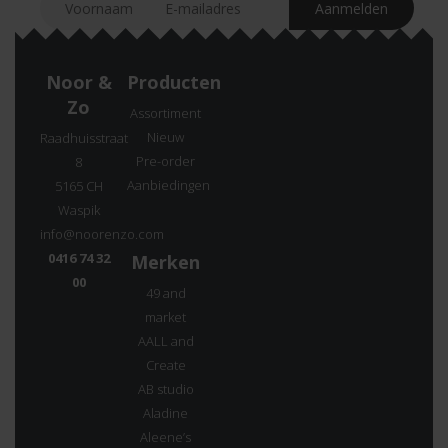
Noor &
Producten
Zo
Assortiment
Nieuw
Raadhuisstraat
Pre-order
8
Aanbiedingen
5165 CH
Waspik
info@noorenzo.com
0416 74 32
Merken
00
49 and
market
AALL and
Create
AB studio
Aladine
Aleene’s