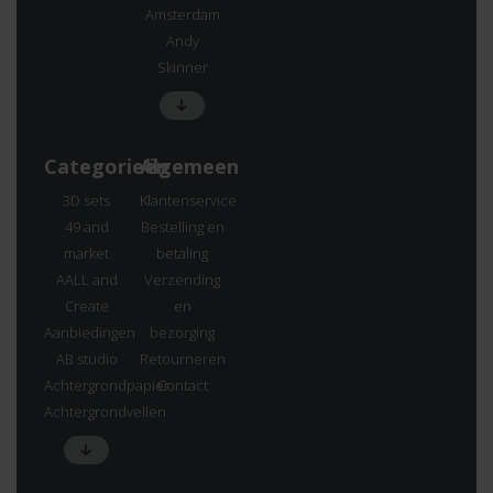
Amsterdam
Andy
Skinner
Categorieën
Algemeen
3D sets
Klantenservice
49 and
Bestelling en
market
betaling
AALL and
Verzending
Create
en
Aanbiedingen
bezorging
AB studio
Retourneren
Achtergrondpapier
Contact
Achtergrondvellen