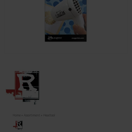
Home
»
Assortiment
»
Heattool