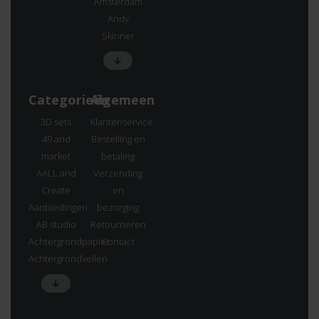
Amsterdam
Andy
Skinner
Categorieën
Algemeen
3D sets
Klantenservice
49 and
Bestelling en
market
betaling
AALL and
Verzending
Create
en
Aanbiedingen
bezorging
AB studio
Retourneren
Achtergrondpapier
Contact
Achtergrondvellen