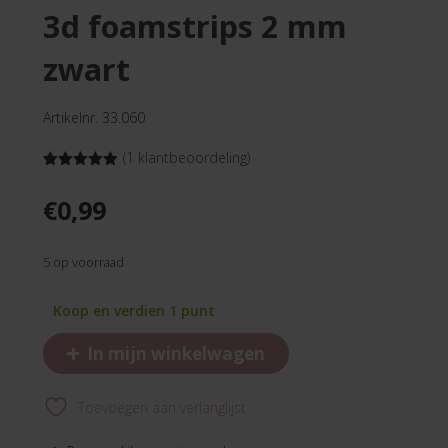
3d foamstrips 2 mm
zwart
Artikelnr. 33.060
(
1
klantbeoordeling)
Gewaardeerd
1
5.00
op 5
€
0,99
gebaseerd
op
klant
waardering
5 op voorraad
Koop en verdien 1 punt
+
In mijn winkelwagen
Toevoegen aan verlanglijst