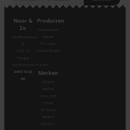
Noor &
Producten
Zo
Assortiment
Nieuw
Raadhuisstraat
Pre-order
8
Aanbiedingen
5165 CH
Waspik
info@noorenzo.com
0416 74 32
Merken
00
49 and
market
AALL and
Create
AB studio
Aladine
Aleene’s