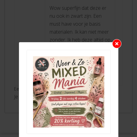
Wow superfijn dat deze er
nu ook in zwart zijn. Een
must have voor je basis
materialen. Ik kan niet meer
zonder. Ik heb deze altijd op
voorraad en zo niet, dan
bestel ik deze weer in de
tikkie live
Een review toevoegen Reactie annuleren
Je moet ingelogd zijn om een review te plaatsen.