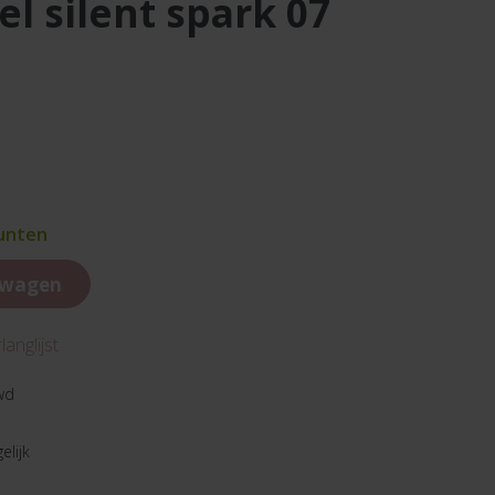
el silent spark 07
punten
lwagen
anglijst
wd
elijk