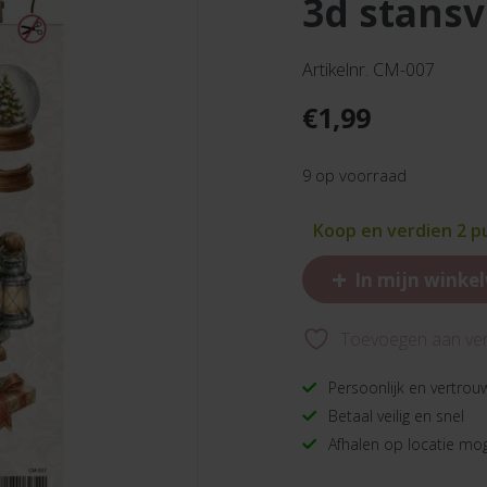
3d stansv
Artikelnr. CM-007
€
1,99
9 op voorraad
Koop en verdien 2 
+
In mijn winke
Toevoegen aan verl
Persoonlijk en vertrou
Betaal veilig en snel
Afhalen op locatie mog