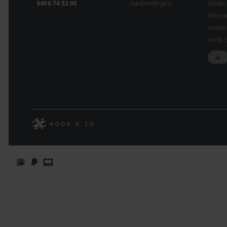
0416 74 32 00
Aanbiedingen
Aladi
Aleen
Amste
Andy 