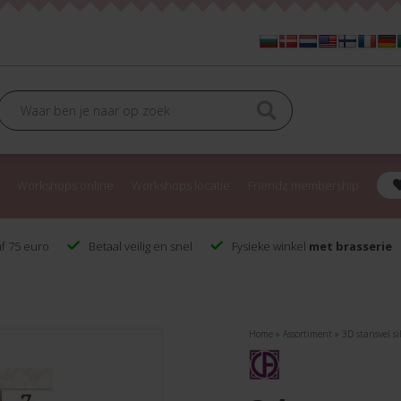
Workshops online
Workshops locatie
Friendz membership
f 75 euro
Betaal veilig en snel
Fysieke winkel
met brasserie
Home
»
Assortiment
»
3D stansvel si