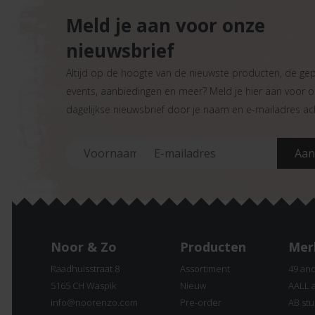
Meld je aan voor onze
nieuwsbrief
Altijd op de hoogte van de nieuwste producten, de ge
events, aanbiedingen en meer? Meld je hier aan voor 
dagelijkse nieuwsbrief door je naam en e-mailadres ach
Noor & Zo
Producten
Mer
Raadhuisstraat 8
Assortiment
49 an
5165 CH Waspik
Nieuw
AALL 
info@noorenzo.com
Pre-order
AB stu