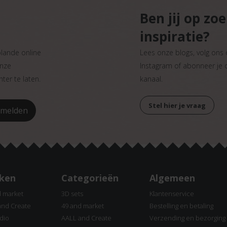
Ben jij op zo
inspiratie?
plande online
Lees onze blogs, volg ons
onze
Instagram of abonneer je
ter te laten.
kanaal.
Stel hier je vraag
ken
Categorieën
Algemeen
d market
3D sets
Klantenservice
and Create
49 and market
Bestelling en betaling
dio
AALL and Create
Verzending en bezorging