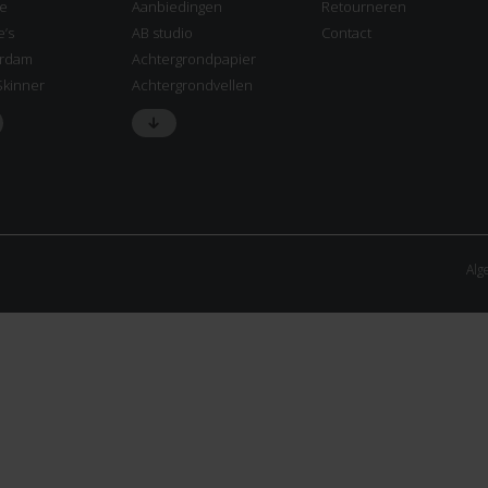
ne
Aanbiedingen
Retourneren
e’s
AB studio
Contact
rdam
Achtergrondpapier
Skinner
Achtergrondvellen
Alg