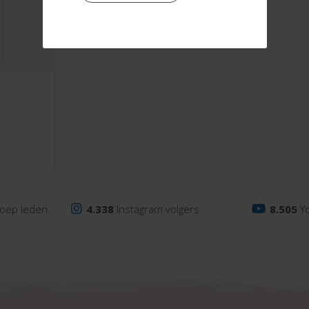
oep leden
4.338
Instagram volgers
8.505
Y