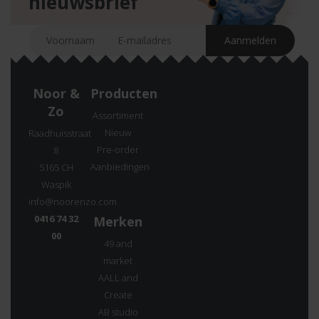
nieuwsbrief
Noor &
Producten
Zo
Assortiment
Nieuw
Raadhuisstraat
Pre-order
8
Aanbiedingen
5165 CH
Waspik
info@noorenzo.com
0416 74 32
Merken
00
49 and
market
AALL and
Create
AB studio