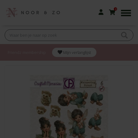
0
Friendz membership
Mijn verlanglijst