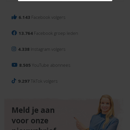
6.143
Facebook volgers
13.764
Facebook groep leden
4.338
Instagram volgers
8.505
YouTube abonnees
9.297
TikTok volgers
Meld je aan
voor onze