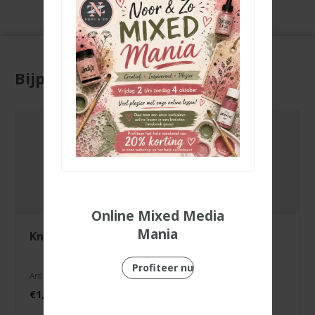
Bijpassende producten
Online Mixed Media
Mania
knipvel feestje
3 in 1 hoekpons
Profiteer nu
Artikelnr. 3000/0089
Artikelnr. 2137-037
€
1,99
€
7,99