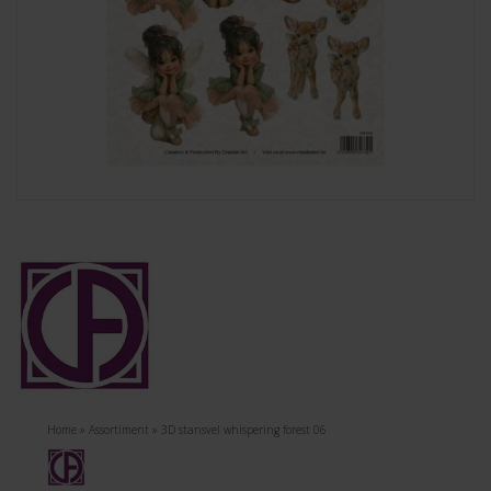
Home
»
Assortiment
»
3D stansvel whispering forest 06