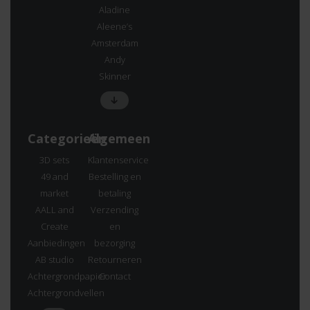
Aladine
Aleene’s
Amsterdam
Andy
Skinner
Categorieën
Algemeen
3D sets
Klantenservice
49 and
Bestelling en
market
betaling
AALL and
Verzending
Create
en
Aanbiedingen
bezorging
AB studio
Retourneren
Achtergrondpapier
Contact
Achtergrondvellen