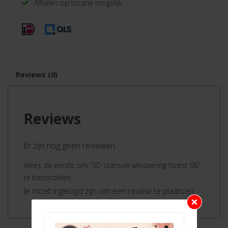
Afhalen op locatie mogelijk
Reviews (0)
Reviews
Er zijn nog geen reviewen.
Wees de eerste om “3D stansvel whispering forest 06”
te beoordelen
Je moet ingelogd zijn om een review te plaatsen.