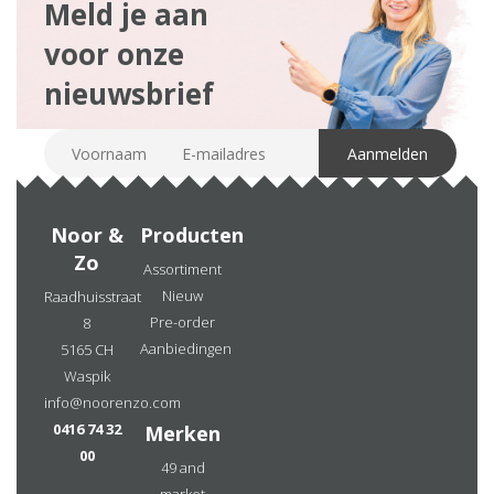
Meld je aan
voor onze
nieuwsbrief
Noor &
Producten
Zo
Assortiment
Nieuw
Raadhuisstraat
Pre-order
8
Aanbiedingen
5165 CH
Waspik
info@noorenzo.com
0416 74 32
Merken
00
49 and