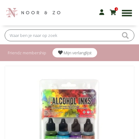
0
Friendz membership
Mijn verlanglijst