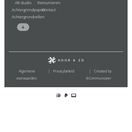
AB studio
Retourneren
Achtergrondpapier
Contact
Achtergrondvellen
Algemene
Privacybeleid
Created by
voorwaarden.
IkCommuniceer