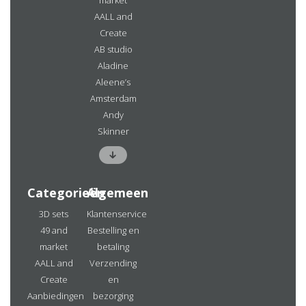
market
AALL and
Create
AB studio
Aladine
Aleene’s
Amsterdam
Andy
Skinner
Categorieën
Algemeen
3D sets
Klantenservice
49 and
Bestelling en
market
betaling
AALL and
Verzending
Create
en
Aanbiedingen
bezorging