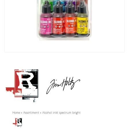
Home
»
Assortiment
»
Alcohol inkt spectrum bright