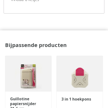
Bijpassende producten
guillotine
3 in 1 hoekpons
papiersnijder