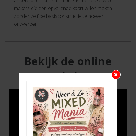
andere decoraties. Een praktische keuze voor
makers die een opvallende kaart willen maken
zonder zelf de basisconstructie te hoeven
ontwerpen.
Bekijk de online
workshop