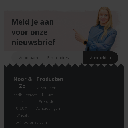
Meld je aan
voor onze
nieuwsbrief
Noor &
Producten
Zo
Assortiment
Nieuw
Raadhuisstraat
Pre-order
8
Aanbiedingen
5165 CH
Waspik
info@noorenzo.com