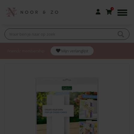
0
Friendz membership
Mijn verlanglijst