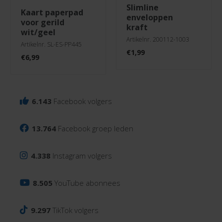
slimline
kaart paperpad
enveloppen
voor gerild
kraft
wit/geel
Artikelnr. 200112-1003
Artikelnr. SL-ES-PP445
€
1,99
€
6,99
6.143
Facebook volgers
13.764
Facebook groep leden
4.338
Instagram volgers
8.505
YouTube abonnees
9.297
TikTok volgers