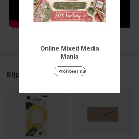
Online Mixed Media
Mania
Profiteer nu
Bijpassende producten