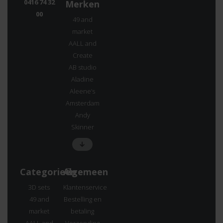
0416 74 32
Merken
00
49 and
market
AALL and
Create
AB studio
Aladine
Aleene’s
Amsterdam
Andy
Skinner
Categorieën
Algemeen
3D sets
Klantenservice
49 and
Bestelling en
market
betaling
AALL and
Verzending