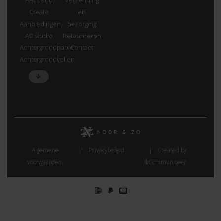
Create
en
Aanbiedingen
bezorging
AB studio
Retourneren
Achtergrondpapier
Contact
Achtergrondvellen
Algemene
Privacybeleid
Created by
voorwaarden.
IkCommuniceer